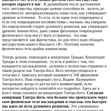
которое скрыто в нас
. В дальнейшем после достижения
того могущества, приходят разные способности , вплоть до
способности материализовывать наши тела, как утверждают
древние источники . То есть если наше тело повреждено и
если эти повреждения несовместимы с жизнью, мы умираем.
На определенной стадии духовного развития, как утверждают
древние знания йоги, даже самые фатальные повреждения
физического тела могут быть устранены, что нам
представляется как фантастика, но для этого надо обладать
могуществом нашего Высшего «Я». Поэтому наличие
физического тела крайне важная вещь.
Теперь дальше, переходим к концепции Триады. Концепция
Триады в этом отношении, то есть в работе с тем, что
называется наслаждением , целиком и полностью отражено в
таком разделе как Тантра йога. Всех интересующихся я
отсылаю к трактату, который называется 108 афоризмов
Тантра йоги. Ваш покорный слуга, Вадим Валерьевич
Запорожцев, когда-то дал на него комментарий, если
интересно найдите и почитайте его подробно. Здесь же я
всего лишь сошлюсь на концепцию Тантра йоги.
Согласно
концепции Тантра йоги, чем больше мы пропускаем через
свое физическое тело наслаждения и счастья, тем быстрее
мы идем по пути духовного развития.
Это совершенно
парадоксальное утверждение, которое ни в какие ворота не