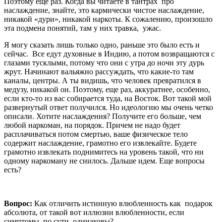
Поэтому еще раз. Когда вы читаете в тантрах про
наслаждение, знайте, это кармически чистое наслаждение,
никакой «дури», никакой наркоты. К сожалению, произошло
эта подмена понятий, там у них травка, ужас.
Я могу сказать лишь только одно, раньше это было есть и
сейчас. Все едут духовные в Индию, а потом возвращаются с
глазами тусклыми, потому что они с утра до ночи эту дурь
жрут. Начинают вальяжно рассуждать, что какие-то там
каналы, центры. А ты видишь, что человек превратился в
медузу, никакой он. Поэтому, еще раз, аккуратнее, особенно,
если кто-то из вас собирается туда, на Восток. Вот такой мой
развернутый ответ получился. Но идеологию мы очень четко
описали. Хотите наслаждения? Получите его больше, чем
любой наркоман, на порядок. Причем не надо будет
расплачиваться потом смертью, ваше физическое тело
содержит наслаждение, грамотно его извлекайте. Будете
грамотно извлекать поднимитесь на уровень такой, что ни
одному наркоману не снилось. Дальше идем. Еще вопросы
есть?
Вопрос:
Как отличить истинную влюбленность как подарок
абсолюта, от такой вот иллюзии влюбленности, если
симптомы, по сути, одинаковы?