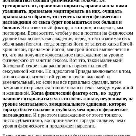
пользоваться своими физическими телами, т.е.
тренировать их, правильно кормить, правильно за ними
ухаживать, правильно медитировать на них, очищать
правильным образом, то степень нашего физического
наслаждения от секса будет повышаться все больше и
больше.
Это известный фактор, о котором, я надеюсь, мы
поговорим. Если хотите, чтобы у вас в постели на физическом
уровне был всплеск наслаждения, перед этим позанимайтесь
обычными йогами, тогда энергия йоги от занятия хатха йогой,
крия йогой, пранаямой йогой, мантрой йогой выплеснется в
то, что вы получите колоссальное наслаждение на уровне
физического от занятия сексом. Вот это, такой маленький
йоговский секрет как расширить горизонты своей
сексуальной жизни. Но идеология Триады заключается в том,
что все-таки физический уровень очень высокий и
замечательный, но если вы все правильно сделали, затем
начинают открываться тонкие нюансы секса между мужчиной
и женщиной.
Когда физический фактор есть, но вдруг
начинает открываться что-то очень тонкое, неуловимое, на
уровне ментального, эмоционального единения, которое
гораздо более сильное и глубокое, чем просто физическое
наслаждение
. И при этом наслаждение от этого тонкого,
чисто субъективно, воспринимается гораздо сильнее, чем с
уровня физического и продолжает нарастать.