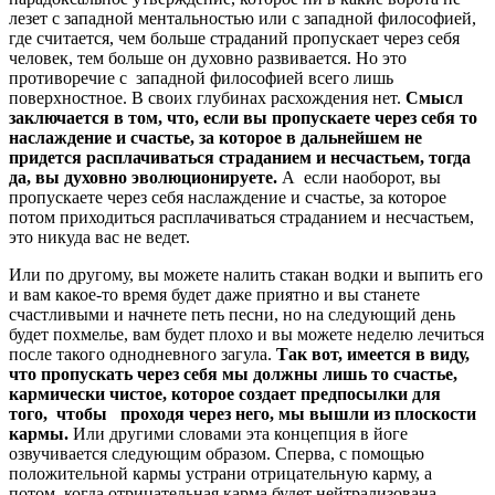
лезет с западной ментальностью или с западной философией,
где считается, чем больше страданий пропускает через себя
человек, тем больше он духовно развивается. Но это
противоречие с западной философией всего лишь
поверхностное. В своих глубинах расхождения нет.
Смысл
заключается в том, что, если вы пропускаете через себя то
наслаждение и счастье, за которое в дальнейшем не
придется расплачиваться страданием и несчастьем, тогда
да, вы духовно эволюционируете.
А если наоборот, вы
пропускаете через себя наслаждение и счастье, за которое
потом приходиться расплачиваться страданием и несчастьем,
это никуда вас не ведет.
Или по другому, вы можете налить стакан водки и выпить его
и вам какое-то время будет даже приятно и вы станете
счастливыми и начнете петь песни, но на следующий день
будет похмелье, вам будет плохо и вы можете неделю лечиться
после такого однодневного загула.
Так вот, имеется в виду,
что пропускать через себя мы должны лишь то счастье,
кармически чистое, которое создает предпосылки для
того, чтобы проходя через него, мы вышли из плоскости
кармы.
Или другими словами эта концепция в йоге
озвучивается следующим образом. Сперва, с помощью
положительной кармы устрани отрицательную карму, а
потом, когда отрицательная карма будет нейтрализована,