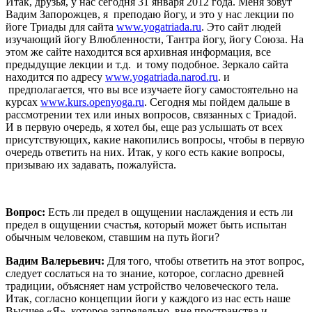
Итак, друзья, у нас сегодня 31 января 2012 года. Меня зовут
Вадим Запорожцев, я преподаю йогу, и это у нас лекции по
йоге Триады для сайта
www.yogatriada.ru
. Это сайт людей
изучающий йогу Влюбленности, Тантра йогу, йогу Союза. На
этом же сайте находится вся архивная информация, все
предыдущие лекции и т.д. и тому подобное. Зеркало сайта
находится по адресу
www.yogatriada.narod.ru
. и
предполагается, что вы все изучаете йогу самостоятельно на
курсах
www.kurs.openyoga.ru
. Сегодня мы пойдем дальше в
рассмотрении тех или иных вопросов, связанных с Триадой.
И в первую очередь, я хотел бы, еще раз услышать от всех
присутствующих, какие накопились вопросы, чтобы в первую
очередь ответить на них. Итак, у кого есть какие вопросы,
призываю их задавать, пожалуйста.
Вопрос:
Есть ли предел в ощущении наслаждения и есть ли
предел в ощущении счастья, который может быть испытан
обычным человеком, ставшим на путь йоги?
Вадим Валерьевич:
Для того, чтобы ответить на этот вопрос,
следует сослаться на то знание, которое, согласно древней
традиции, объясняет нам устройство человеческого тела.
Итак, согласно концепции йоги у каждого из нас есть наше
Высшее «Я», которое запредельно, вне пространства и