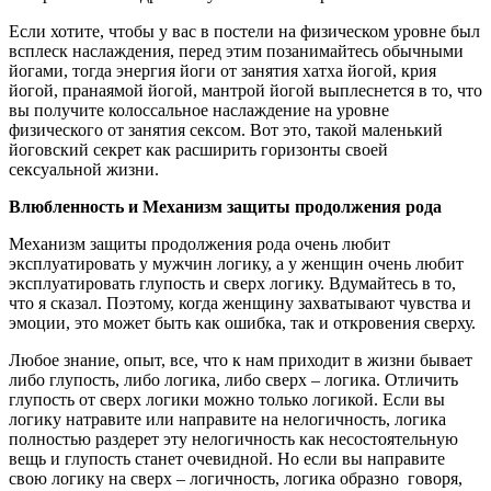
Если хотите, чтобы у вас в постели на физическом уровне был
всплеск наслаждения, перед этим позанимайтесь обычными
йогами, тогда энергия йоги от занятия хатха йогой, крия
йогой, пранаямой йогой, мантрой йогой выплеснется в то, что
вы получите колоссальное наслаждение на уровне
физического от занятия сексом. Вот это, такой маленький
йоговский секрет как расширить горизонты своей
сексуальной жизни.
Влюбленность и Механизм защиты продолжения рода
Механизм защиты продолжения рода очень любит
эксплуатировать у мужчин логику, а у женщин очень любит
эксплуатировать глупость и сверх логику. Вдумайтесь в то,
что я сказал. Поэтому, когда женщину захватывают чувства и
эмоции, это может быть как ошибка, так и откровения сверху.
Любое знание, опыт, все, что к нам приходит в жизни бывает
либо глупость, либо логика, либо сверх – логика. Отличить
глупость от сверх логики можно только логикой. Если вы
логику натравите или направите на нелогичность, логика
полностью раздерет эту нелогичность как несостоятельную
вещь и глупость станет очевидной. Но если вы направите
свою логику на сверх – логичность, логика образно говоря,