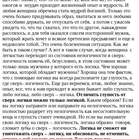
ожогов и неудач приходит жизненный опыт и мудрость. И
любая женщина обречена стать мудрой йогиней. Только это
очень больно придумывать образ, хвататься за него любыми
способами держать, не отпускать от себя, а потом с ужасом
увидеть то, что ты схватил, это что-то другое, наваждение
рассеялось, и для тебя оказался совсем посторонний мужик,
который жрать хочет и всякие претензии предъявляет и еще и
недоволен тобой. Это очень болезненная ситуация. Как же
быть в таком случае? А вот в таком случае, когда женщина с
легкостью переходит из состояния нелогичности в сверх-
логичность помочь ей, безусловно, в этом состоянии может
только лишь мужчина у которого есть логика. Чем хороша
логика, которой обладает мужчина? Хороша она тем фактом,
что с помощью логики вы всегда распознаете где глупость, а
где сверх- логичность. Еще раз вернемся, итак, любое знание,
опыт, все, что к нам приходит в жизни бывает либо глупость,
либо логика, либо сверх – логика.
Отличить глупость от
сверх логики можно только логикой.
Каким образом? Если
вы логику натравите или направите на нелогичность, логика
полностью раздерет эту нелогичность как несостоятельную
вещь и глупость станет очевидной. Но если вы направите
свою логику на сверх – логичность, логика образно говоря,
сломает зубы о сверх – логичность.
Логика не сможет ни
уничтожить сверх – логику, ни обосновать, не отменить,