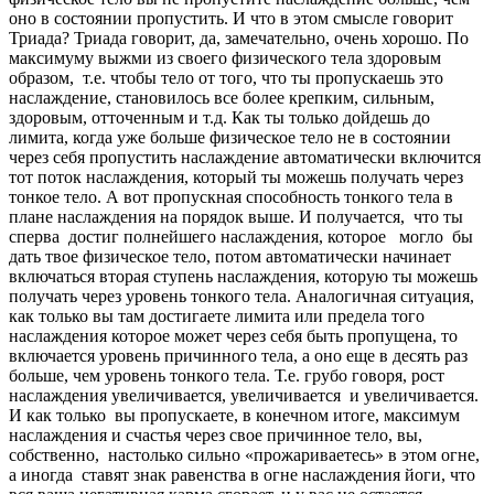
оно в состоянии пропустить. И что в этом смысле говорит
Триада? Триада говорит, да, замечательно, очень хорошо. По
максимуму выжми из своего физического тела здоровым
образом, т.е. чтобы тело от того, что ты пропускаешь это
наслаждение, становилось все более крепким, сильным,
здоровым, отточенным и т.д. Как ты только дойдешь до
лимита, когда уже больше физическое тело не в состоянии
через себя пропустить наслаждение автоматически включится
тот поток наслаждения, который ты можешь получать через
тонкое тело. А вот пропускная способность тонкого тела в
плане наслаждения на порядок выше. И получается, что ты
сперва достиг полнейшего наслаждения, которое могло бы
дать твое физическое тело, потом автоматически начинает
включаться вторая ступень наслаждения, которую ты можешь
получать через уровень тонкого тела. Аналогичная ситуация,
как только вы там достигаете лимита или предела того
наслаждения которое может через себя быть пропущена, то
включается уровень причинного тела, а оно еще в десять раз
больше, чем уровень тонкого тела. Т.е. грубо говоря, рост
наслаждения увеличивается, увеличивается и увеличивается.
И как только вы пропускаете, в конечном итоге, максимум
наслаждения и счастья через свое причинное тело, вы,
собственно, настолько сильно «прожариваетесь» в этом огне,
а иногда ставят знак равенства в огне наслаждения йоги, что