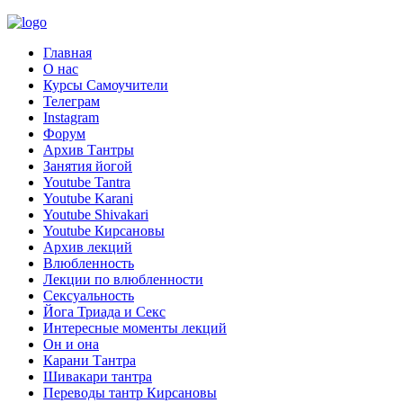
Главная
О нас
Курсы Самоучители
Телеграм
Instagram
Форум
Архив Тантры
Занятия йогой
Youtube Tantra
Youtube Karani
Youtube Shivakari
Youtube Кирсановы
Архив лекций
Влюбленность
Лекции по влюбленности
Сексуальность
Йога Триада и Секс
Интересные моменты лекций
Он и она
Карани Тантра
Шивакари тантра
Переводы тантр Кирсановы