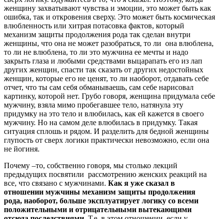
женщину захватывают чувства и эмоции, это может быть как
ошибка, так и откровения сверху. Это может быть космическая
влюбленность или хитрая потасовка фактов, который
механизм защиты продолжения рода так сделан внутри
женщины, что она не может разобраться, то ли она влюблена,
то ли не влюблена, то ли это мужчина ее мечты и надо
закрыть глаза и любыми средствами выцарапать его из лап
других женщин, спасти так сказать от других недостойных
женщин, которые его не ценят, то ли наоборот, отдавать себе
отчет, что ты сам себя обманываешь, сам себе нарисовал
картинку, которой нет. Грубо говоря, женщина придумала себе
мужчину, взяла мимо пробегавшее тело, натянула эту
придумку на это тело и влюбилась, как ей кажется в своего
мужчину. Но на самом деле влюбилась в придумку. Такая
ситуация сплошь и рядом. И разделить для бедной женщины
глупость от сверх логики практически невозможно, если она
не йогиня.
Почему –то, собственно говоря, мы столько лекций
предыдущих посвятили рассмотрению женских реакций на
все, что связано с мужчинами.
Как я уже сказал в
отношении мужчины механизм защиты продолжения
рода, наоборот, больше эксплуатирует логику со всеми
положительными и отрицательными вытекающими
отсюда последствиями.
Т.е. в этом отношении, если у