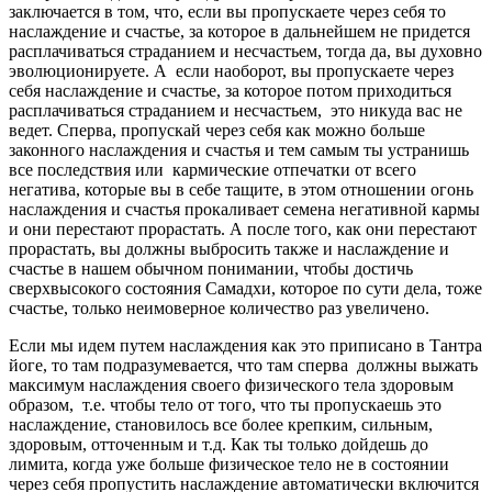
заключается в том, что, если вы пропускаете через себя то
наслаждение и счастье, за которое в дальнейшем не придется
расплачиваться страданием и несчастьем, тогда да, вы духовно
эволюционируете. А если наоборот, вы пропускаете через
себя наслаждение и счастье, за которое потом приходиться
расплачиваться страданием и несчастьем, это никуда вас не
ведет. Сперва, пропускай через себя как можно больше
законного наслаждения и счастья и тем самым ты устранишь
все последствия или кармические отпечатки от всего
негатива, которые вы в себе тащите, в этом отношении огонь
наслаждения и счастья прокаливает семена негативной кармы
и они перестают прорастать. А после того, как они перестают
прорастать, вы должны выбросить также и наслаждение и
счастье в нашем обычном понимании, чтобы достичь
сверхвысокого состояния Самадхи, которое по сути дела, тоже
счастье, только неимоверное количество раз увеличено.
Если мы идем путем наслаждения как это приписано в Тантра
йоге, то там подразумевается, что там сперва должны выжать
максимум наслаждения своего физического тела здоровым
образом, т.е. чтобы тело от того, что ты пропускаешь это
наслаждение, становилось все более крепким, сильным,
здоровым, отточенным и т.д. Как ты только дойдешь до
лимита, когда уже больше физическое тело не в состоянии
через себя пропустить наслаждение автоматически включится