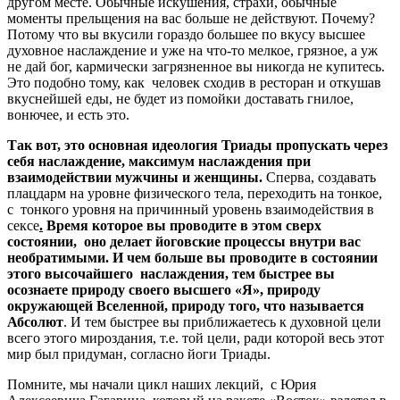
другом месте. Обычные искушения, страхи, обычные
моменты прельщения на вас больше не действуют. Почему?
Потому что вы вкусили гораздо большее по вкусу высшее
духовное наслаждение и уже на что-то мелкое, грязное, а уж
не дай бог, кармически загрязненное вы никогда не купитесь.
Это подобно тому, как человек сходив в ресторан и откушав
вкуснейшей еды, не будет из помойки доставать гнилое,
вонючее, и есть это.
Так вот, это основная идеология Триады пропускать через
себя наслаждение, максимум наслаждения при
взаимодействии мужчины и женщины.
Сперва, создавать
плацдарм на уровне физического тела, переходить на тонкое,
с тонкого уровня на причинный уровень взаимодействия в
сексе
.
Время которое вы проводите в этом сверх
состоянии, оно делает йоговские процессы внутри вас
необратимыми. И чем больше вы проводите в состоянии
этого высочайшего наслаждения, тем быстрее вы
осознаете природу своего высшего «Я», природу
окружающей Вселенной, природу того, что называется
Абсолют
. И тем быстрее вы приближаетесь к духовной цели
всего этого мироздания, т.е. той цели, ради которой весь этот
мир был придуман, согласно йоги Триады.
Помните, мы начали цикл наших лекций, с Юрия