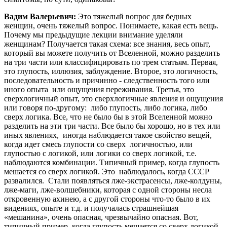
Вадим Валерьевич:
Это тяжелый вопрос для бедных
женщин, очень тяжелый вопрос. Понимаете, какая есть вещь.
Почему мы предыдущие лекции внимание уделяли
женщинам? Получается такая схема: все знания, весь опыт,
который вы можете получить от Вселенной, можно разделить
на три части или классифицировать по трем статьям. Первая,
это глупость, иллюзия, заблуждение. Второе, это логичность,
последовательность и причинно - следственность того или
иного опыта или ощущения переживания. Третья, это
сверхлогичный опыт, это сверхлогичные явления и ощущения
или говоря по-другому: либо глупость, либо логика, либо
сверх логика. Все, что не было бы в этой Вселенной можно
разделить на эти три части. Все было бы хорошо, но в тех или
иных явлениях, иногда наблюдается такое свойство вещей,
когда идет смесь глупости со сверх логичностью, или
глупостью с логикой, или логики со сверх логикой, т.е.
наблюдаются комбинации. Типичный пример, когда глупость
мешается со сверх логикой. Это наблюдалось, когда СССР
развалился. Стали появляться лже-экстрасенсы, лже-колдуны,
лже-маги, лже-волшебники, которая с одной стороны несла
откровенную ахинею, а с другой стороны что-то было в их
видениях, опыте и т.д. и получалась страшнейшая
«мешанина», очень опасная, чрезвычайно опасная. Вот,
типичный пример, когда глупость мешается со сверх логикой.