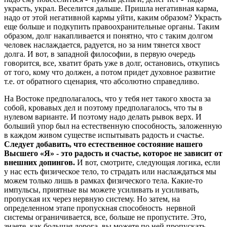
украсть, украл. Веселится дальше. Пришла негативная карма,
надо от этой негативной кармы уйти, каким образом? Украсть
еще больше и подкупить правоохранительные органы. Таким
образом, долг накапливается и понятно, что с таким долгом
человек наслаждается, радуется, но за ним тянется хвост
долга. И вот, в западной философии, в первую очередь
говорится, все, хватит брать уже в долг, остановись, откупись
от того, кому что должен, а потом придет духовное развитие
т.е. от обратного сценария, что абсолютно справедливо.
На Востоке предполагалось, что у тебя нет такого хвоста за
собой, кровавых дел и поэтому предполагалось, что ты в
нулевом варианте. И поэтому надо делать рывок верх. И
больший упор был на естественную способность, заложенную
в каждом живом существе испытывать радость и счастье.
Следует добавить, что естественное состояние нашего
Высшего «Я» - это радость и счастье, которое не зависит от
внешних допингов.
И вот, смотрите, следующая логика, если
у нас есть физическое тело, то страдать или наслаждаться мы
можем только лишь в рамках физического тела. Какие-то
импульсы, приятные вы можете усиливать и усиливать,
пропуская их через нервную систему. Но затем, на
определенном этапе пропускная способность нервной
системы ограничивается, все, больше не пропустите. Это,
знаете, как большая дорога, вы можете по ней пропускать