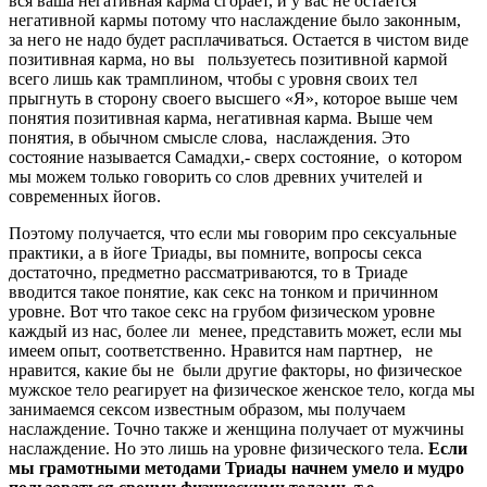
вся ваша негативная карма сгорает, и у вас не остается
негативной кармы потому что наслаждение было законным,
за него не надо будет расплачиваться. Остается в чистом виде
позитивная карма, но вы пользуетесь позитивной кармой
всего лишь как трамплином, чтобы с уровня своих тел
прыгнуть в сторону своего высшего «Я», которое выше чем
понятия позитивная карма, негативная карма. Выше чем
понятия, в обычном смысле слова, наслаждения. Это
состояние называется Самадхи,- сверх состояние, о котором
мы можем только говорить со слов древних учителей и
современных йогов.
Поэтому получается, что если мы говорим про сексуальные
практики, а в йоге Триады, вы помните, вопросы секса
достаточно, предметно рассматриваются, то в Триаде
вводится такое понятие, как секс на тонком и причинном
уровне. Вот что такое секс на грубом физическом уровне
каждый из нас, более ли менее, представить может, если мы
имеем опыт, соответственно. Нравится нам партнер, не
нравится, какие бы не были другие факторы, но физическое
мужское тело реагирует на физическое женское тело, когда мы
занимаемся сексом известным образом, мы получаем
наслаждение. Точно также и женщина получает от мужчины
наслаждение. Но это лишь на уровне физического тела.
Если
мы грамотными методами Триады начнем умело и мудро