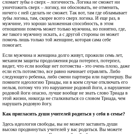
сломает зубы о сверх – логичность. Логика не сможет ни
уничтожить сверх – логику, ни обосновать, не отменить,
ничего с ней сделать не сможет. Так вот, там где обламывает
зубы логика, там, скорее всего сверх логика. И еще раз, в
мужчине, это хорошо заложенная способность, в этом
отношении помочь может только мужчина, но понятно, где,
же такого мужчину искать, а с другой стороны он может
помочь лишь только той женщине, которая сама себе
помогает.
Если мужчина и женщина долго живут, прожили семь лет,
механизм защиты продолжения рода потерпел, потерпел,
видит, что если вообще нет потомства - это очень плохо, даже
если есть потомство, все равно начинает отравлять. Либо
следующего ребенка, либо смени партнера или партнершу. Вы
помните идеологию Триады, ни в коем случае отключать его
нельзя, потому что это нарушение родовой йоги, а нарушение
родовой йоги опасно, лучше вообще не знать слово Триада в
этой жизни, никогда не сталкиваться со словом Триада, чем
нарушать родовую йогу.
Как пригласить души учителей родиться у себя в семье?
Здесь идеология свободы, вы не можете заставить души
высоко продвинутых учителей у вас родиться. Вы можете