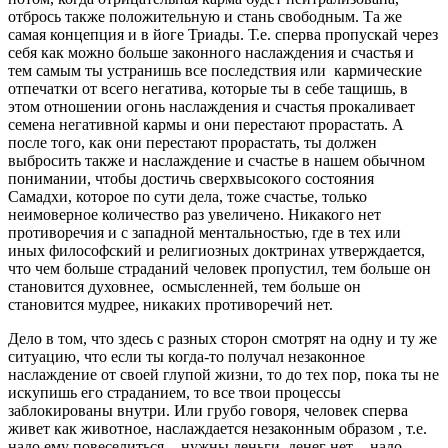
отбрось также положительную и стань свободным. Та же
самая концепция и в йоге Триады. Т.е. сперва пропускай через
себя как можно больше законного наслаждения и счастья и
тем самым ты устранишь все последствия или кармические
отпечатки от всего негатива, которые ты в себе тащишь, в
этом отношении огонь наслаждения и счастья прокаливает
семена негативной кармы и они перестают прорастать. А
после того, как они перестают прорастать, ты должен
выбросить также и наслаждение и счастье в нашем обычном
понимании, чтобы достичь сверхвысокого состояния
Самадхи, которое по сути дела, тоже счастье, только
неимоверное количество раз увеличено. Никакого нет
противоречия и с западной ментальностью, где в тех или
иных философский и религиозных доктринах утверждается,
что чем больше страданий человек пропустил, тем больше он
становится духовнее, осмысленней, тем больше он
становится мудрее, никаких противоречий нет.
Дело в том, что здесь с разных сторон смотрят на одну и ту же
ситуацию, что если ты когда-то получал незаконное
наслаждение от своей глупой жизни, то до тех пор, пока ты не
искупишь его страданием, то все твои процессы
заблокированы внутри. Или грубо говоря, человек сперва
живет как животное, наслаждается незаконным образом , т.е.
надо ему повеселиться - нужны деньги, денег нет - надо