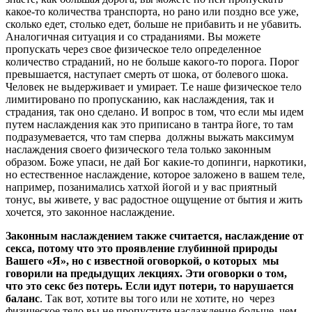
какое-то количества транспорта, но рано или поздно все уже,
сколько едет, столько едет, больше не прибавить и не убавить.
Аналогичная ситуация и со страданиями. Вы можете
пропускать через свое физическое тело определенное
количество страданий, но не больше какого-то порога. Порог
превышается, наступает смерть от шока, от болевого шока.
Человек не выдерживает и умирает. Т.е наше физическое тело
лимитировано по пропусканию, как наслаждения, так и
страдания, так оно сделано. И вопрос в том, что если мы идем
путем наслаждения как это приписано в тантра йоге, то там
подразумевается, что там сперва должны выжать максимум
наслаждения своего физического тела только законным
образом. Боже упаси, не дай Бог какие-то допинги, наркотики,
но естественное наслаждение, которое заложено в вашем теле,
например, позанимались хатхой йогой и у вас приятный
тонус, вы живете, у вас радостное ощущение от бытия и жить
хочется, это законное наслаждение.
Законным наслаждением также считается, наслаждение от
секса, потому что это проявление глубинной природы
Вашего «Я», но с известной оговоркой, о которых мы
говорили на предыдущих лекциях. Эти оговорки о том,
что это секс без потерь. Если идут потери, то нарушается
баланс
. Так вот, хотите вы того или не хотите, но через
физическое тело вы не пропустите наслаждение больше, чем