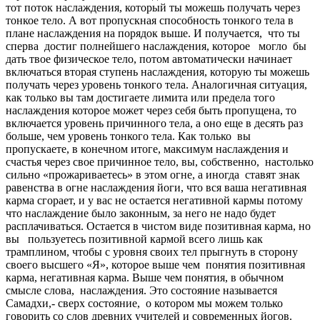
тот поток наслаждения, который ты можешь получать через
тонкое тело. А вот пропускная способность тонкого тела в
плане наслаждения на порядок выше. И получается, что ты
сперва достиг полнейшего наслаждения, которое могло бы
дать твое физическое тело, потом автоматически начинает
включаться вторая ступень наслаждения, которую ты можешь
получать через уровень тонкого тела. Аналогичная ситуация,
как только вы там достигаете лимита или предела того
наслаждения которое может через себя быть пропущена, то
включается уровень причинного тела, а оно еще в десять раз
больше, чем уровень тонкого тела. Как только вы
пропускаете, в конечном итоге, максимум наслаждения и
счастья через свое причинное тело, вы, собственно, настолько
сильно «прожариваетесь» в этом огне, а иногда ставят знак
равенства в огне наслаждения йоги, что вся ваша негативная
карма сгорает, и у вас не остается негативной кармы потому
что наслаждение было законным, за него не надо будет
расплачиваться. Остается в чистом виде позитивная карма, но
вы пользуетесь позитивной кармой всего лишь как
трамплином, чтобы с уровня своих тел прыгнуть в сторону
своего высшего «Я», которое выше чем понятия позитивная
карма, негативная карма. Выше чем понятия, в обычном
смысле слова, наслаждения. Это состояние называется
Самадхи,- сверх состояние, о котором мы можем только
говорить со слов древних учителей и современных йогов.