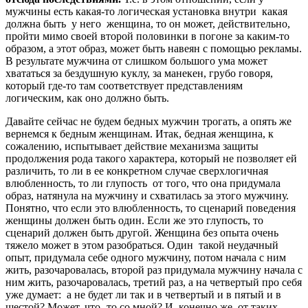
мужчины есть какая-то логическая установка внутри какая
должна быть у него женщина, то он может, действительно,
пройти мимо своей второй половинки в погоне за каким-то
образом, а этот образ, может быть навеян с помощью рекламы.
В результате мужчина от слишком большого ума может
хвататься за бездушную куклу, за манекен, грубо говоря,
который где-то там соответствует представлениям
логическим, как оно должно быть.
Давайте сейчас не будем бедных мужчин трогать, а опять же
вернемся к бедным женщинам. Итак, бедная женщина, к
сожалению, испытывает действие механизма защиты
продолжения рода такого характера, который не позволяет ей
различить, то ли в ее конкретном случае сверхлогичная
влюбленность, то ли глупость от того, что она придумала
образ, натянула на мужчину и схватилась за этого мужчину.
Понятно, что если это влюбленность, то сценарий поведения
женщины должен быть один. Если же это глупость, то
сценарий должен быть другой. Женщина без опыта очень
тяжело может в этом разобраться. Один такой неудачный
опыт, придумала себе одного мужчину, потом начала с ним
жить, разочаровалась, второй раз придумала мужчину начала с
ним жить, разочаровалась, третий раз, а на четвертый про себя
уже думает: а не будет ли так и в четвертый и в пятый и в
шестой? Может, что- то со мной? И, конечно же, от таких