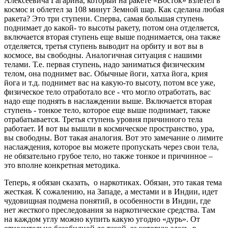
Алексеевича Гагарина, который на ракете «Восток» взлетел в
космос и облетел за 108 минут Земной шар. Как сделана любая
ракета? Это три ступени. Сперва, самая большая ступень
поднимает до какой- то высоты ракету, потом она отделяется,
включается вторая ступень еще выше поднимается, она также
отделяется, третья ступень выводит на орбиту и вот вы в
космосе, вы свободны. Аналогичная ситуация с нашими
телами. Т.е. первая ступень, надо заниматься физическим
телом, она поднимет вас. Обычные йоги, хатха йога, крия
йога и т.д. поднимет вас на какую-то высоту, потом все уже,
физическое тело отработало все - что могло отработать, вас
надо еще поднять в наслаждении выше. Включается вторая
ступень - тонкое тело, которое еще выше поднимает, также
отрабатывается. Третья ступень уровня причинного тела
работает. И вот вы вышли в космическое пространство, ура,
вы свободны. Вот такая аналогия. Вот это замечание о лимите
наслаждения, которое вы можете пропускать через свои тела,
не обязательно грубое тело, но также тонкое и причинное –
это вполне конкретная методика.
Теперь, я обязан сказать, о наркотиках. Обязан, это такая тема
жесткая. К сожалению, на Западе, а местами и в Индии, идет
чудовищная подмена понятий, в особенности в Индии, где
нет жесткого преследования за наркотические средства. Там
на каждом углу можно купить какую угодно «дурь». От