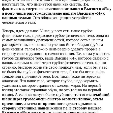
наступает то, что именуется нами как смерть.
Т.е.
фактически, смерть не исчезновение нашего Высшего «Я» ,
а всего лишь разотождествление нашего Высшего «Я» с
нашими телами
. Это общая концепция устройства
человеческого тела.
Теперь, идем дальше. У нас, у всех есть наше грубое
физическое тело, прекрасное грубое физическое тело, одна из
самых величайших драгоценностей, которое есть в нашем
распоряжении, т.к. согласно учению йоги обладая грубым
физическим телом можно неимоверно сделать прорыв в
сторону своего духовного самоосознания. Т.е. когда у вас есть
грубое физическое тело, ваше Высшее «Я», которое связано с
вашими телами может через грубое физическое тело, как ни
странно, быстрее осознать свою природу, чем, если бы у вас
не было бы грубого физического тела, было бы всего лишь
тонкое или причинное тело. Вот, такая, тоже интересная
аналогия. Что наше тело, которое грубое, надо кормить,
ухаживать, которое страдает от холода, жары. На первый
взгляд это такая страшная обуза, но это только на первый
взгляд. А если взглянуть более глубинно,
то это величайший
шанс через грубое очень быстро осознать тонкое, затем
причинное, а затем от причинного сделать рывок в
сторону источника нашей жизни т.е. в сторону нашего
Высшего «Я» и тем самым достичь того могущества,