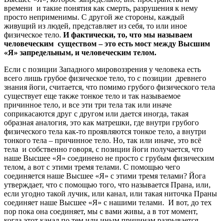
времени и такие понятия как смерть, разрушения к нему
просто неприменимы. С другой же стороны, каждый
живущий из людей, представляет из себя, то или иное
физическое тело.
И фактически, то, что мы называем
человеческим существом – это есть мост между Высшим
«Я» запредельным, и человеческим телом.
Если с позиции Западного мировоззрения у человека есть
всего лишь грубое физическое тело, то с позиции древнего
знания йоги, считается, что помимо грубого физического тела
существует еще также тонкое тело и так называемое
причинное тело, и все эти три тела так или иначе
соприкасаются друг с другом или дается иногда, такая
образная аналогия, это как матрешки, где внутри грубого
физического тела как-то проявляются тонкое тело, а внутри
тонкого тела – причинное тело. Но, так или иначе, это всё
тела и собственно говоря, с позиции йоги получается, что
наше Высшее «Я» соединено не просто с грубым физическим
телом, а вот с этими тремя телами. С помощью чего
соединяется наше Высшее «Я» с этими тремя телами? Йога
утверждает, что с помощью того, что называется Прана, или,
если угодно такой лучик, или канал, или такая ниточка Праны
соединяет наше Высшее «Я» с нашими телами. И вот, до тех
пор пока она соединяет, мы с вами живы, а в тот момент,
когда этот канал по тем или иным причинам разрывается,