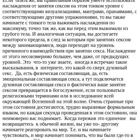
Если опять же, вы правильным образом умеете использовать
наслаждения от занятия сексом на этом тонком уровне с
соответствующими визуализациями, мантрами, пранаямами, с
соответствующими другими упражнениями, то вы также
начинаете с тонкого тела выжимать наслаждения по
максимуму, точно так же, как вы перед этим выжимали из
грубого тела. И аналогичная ситуация, вы достигаете
некоторого предела, в след за которым при занятиях сексом
между занимающимися, люди переходят на уровень
причинного взаимодействия при занятии секса. Наслаждение
от этого несоизмеримо большее, чем даже, от предыдущих
уровней. Это что-то уже знаете, иногда я встречаю такие
высказывания, в интернете, это какой-то сверх духовный
секс. Да, есть физическая составляющая, да, есть
эмоциональная составляющая секса, а тут подключается
духовная составляющая секса и фактически ваше занятие
сексом превращается в богослужение, если пользоваться
религиозными терминами или в исследование всей
окружающей Вселенной на этой волне. Очень странные при
этом состояния достигаются, трудно выразимые формальным
языком, но каждая секунда проведенная в этом состоянии, она
неимоверно вас поднимает. Когда пережив это единение вы
возвращаетесь к обычной жизни, вы уже по- другому
начинаете реагировать на мир. Т.е. и вы начинаете
чувствовать, и мир начинает понимать, что вы были где-то в