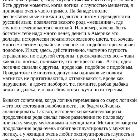
Есть другие моменты, когда логика с глупостью мешается, я
приводил очень часто пример. На Западе вполне
респектабельные книжки издаются и потом переводятся на
русский язык, появляется всякого рода «мешанина», где
глупость смешивается с логикой. Например, хочешь быть
богатым тебе надо много денег, деньги в Америке это
доллары исторически печатаются зеленого цвета, т.е. хочешь
много «зелени» одевайся в зеленое т.к. подобное притягивает
подобное. И вот, здесь, действительно, частично глупость
страшенная, но с другой стороны прослеживается все – таки
какая-то логика, понимаете, это не просто так. А что, одно
логично связали с другим, вроде как подобное с подобным.
Правда тоже не понятно, допустим одинаковые полюса
магнитов не притягиваются, а отталкиваются, вроде как
нарушение, а где-то наоборот, т.е. помните, рыбак рыбака
видит издалека, и люди сбиваются в кучи по интересам.
Бывают сочетания, когда логика перемешана со сверх логикой
– это все состояния влюбленности, не будем сейчас их
анализировать. Так вот, исторически механизм защиты
продолжения рода сделал такое разделение по половому
признаку между мужчинами и женщинами. Механизм защиты
продолжения рода очень любит эксплуатировать у мужчин
логику, а у женщин очень любит эксплуатировать глупость и
сверх логику. Вдумайтесь в то, что я сказал. Поэтому, когда