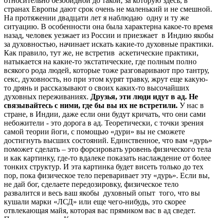
относительно безобидной до такой, за которую здесь, в
странах Европы дают срок очень не маленький и не смешной.
На протяжении двадцати лет я наблюдаю одну и ту же
ситуацию. В особенности она была характерна какое-то время
назад, человек уезжает из России и приезжает в Индию якобы
за духовностью, начинает искать какие-то духовные практики.
Как правило, тут же, не встретив аскетические практики,
натыкается на какие-то экстатические, где полным полно
всякого рода людей, которые тоже разговаривают про тантру,
секс, духовность, но при этом курят травку, жрут еще какую-
то дрянь и рассказывают о своих каких-то высочайших
духовных переживаниях.
Друзья, эти люди идут в ад. Не
связывайтесь с ними, где бы вы их не встретили.
У нас в
стране, в Индии, даже если они будут кричать, что они сами
небожители - это дорога в ад. Теоретически, с точки зрения
самой теории йоги, с помощью «дури» вы не сможете
достигнуть высших состояний. Единственное, что вам «дурь»
поможет сделать – это форсировать уровень физического тела
и как картинку, где-то вдалеке показать наслаждение от более
тонких структур. И эта картинка будет висеть только до тех
пор, пока физическое тело переваривает эту «дурь». Если вы,
не дай бог, сделаете передозировку, физическое тело
развалится и весь ваш якобы духовный опыт того, что вы
кушали марки «ЛСД» или еще чего-нибудь, это скорее
отвлекающая майя, которая вас прямиком вас в ад сведет.