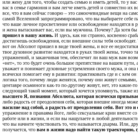
или жену для того, чтобы создать семью и иметь детей, то у в
вас в семье гармония и вам легче иметь детей и совместно их в
все, что я вам сейчас говорю – это самоочевидные вещи на са
самой Вселенной запрограммировано, что вы выбираете себе па
что ваше личное просветление или освобождение находятся в 
и жена вытаскивает вас, если вы мужчина. Почему? Да хотя бы
пришел в вашу жизнь.
И здесь, как ни странно, косвенно сра
достигнешь освобождения, если внешние силы тебя освободят. Т
вот он Абсолют пришел в виде твоей жены, и все ее недостатки 
твое духовное развитие находится в руках твоей жены, точно та
упражнений, и заканчивая тем, обеспечит ли ваш муж вам возмо
«нет», то это будет очень большое препятствие на вашем пути
уважает и понимает духовные устремления своего мужа, и она 
всячески помогает ему в развитии: практиковать где и с кем он
логика того, почему люди женятся, почему они живут семьями, э
центавре осьминоги как-то по-другому живут, нет, это какие-
следующий такой момент, который хочется упомянуть, также из
высшего Я, познания Абсолюта, которая всячески призывае
либо радость от преодоления себя, которая внешне иногда мож
насилие над собой, а радость от преодоления себя. Вот это и
упражнение в пранаяма йоге, либо сексуальные крии вместе со
работе или в жизни, и если вы нащупаете в любой деятельности
что вы начнете чувствовать то, что называется дхарма. Или, 
получается, что
вам в жизни надо найти такую траекторию, 