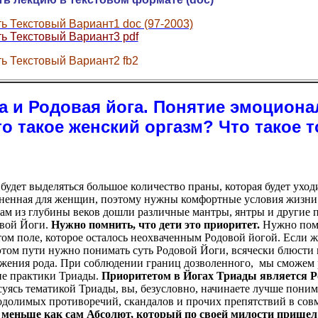
ь Текстовый Вариант1 doc (97-2003)
ь Текстовый Вариант3 pdf
ь Текстовый Вариант2 fb2
а и Родовая йога. Понятие эмоциона
то такое женский оргазм? Что такое т
будет выделяться большое количество праны, которая будет уход
зненная для женщин, поэтому нужны комфортные условия жизни.
нам из глубины веков дошли различные мантры, янтры и другие 
овой Йоги.
Нужно помнить, что дети это приоритет.
Нужно помн
том поле, которое осталось неохваченным Родовой йогой. Если ж
 этом пути нужно понимать суть Родовой Йоги, всячески блюсти 
лжения рода. При соблюдении границ дозволенного, мы сможем 
гие практики Триады.
Приоритетом в Йогах Триады является Ро
есуясь тематикой Триады, вы, безусловно, начинаете лучше пон
долимых противоречий, скандалов и прочих препятствий в совм
и меньше как сам Абсолют, который по своей милости прише