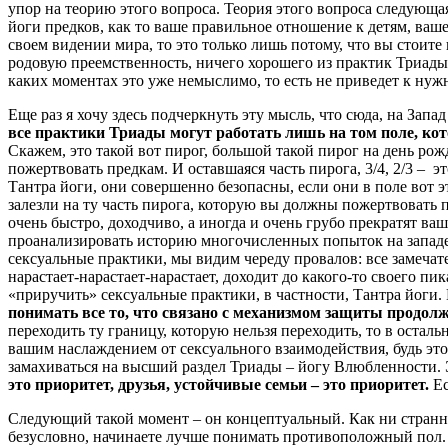
упор на теорию этого вопроса. Теория этого вопроса следующая
йоги предков, как то ваше правильное отношение к детям, ваше
своем видении мира, то это только лишь потому, что вы стоите 
родовую преемственность, ничего хорошего из практик Триады 
каких моментах это уже немыслимо, то есть не приведет к нужн
Еще раз я хочу здесь подчеркнуть эту мысль, что сюда, на Зап
все практики Триады могут работать лишь на том поле, ко
Скажем, это такой вот пирог, большой такой пирог на день рож
пожертвовать предкам. И оставшаяся часть пирога, 3/4, 2/3 – 
Тантра йоги, они совершенно безопасны, если они в поле вот э
залезли на ту часть пирога, которую вы должны пожертвовать п
очень быстро, доходчиво, а иногда и очень грубо прекратят в
проанализировать историю многочисленных попыток на западе, 
сексуальные практики, мы видим череду провалов: все замечате
нарастает-нарастает-нарастает, доходит до какого-то своего пи
«приручить» сексуальные практики, в частности, Тантра йоги. 
понимать все то, что связано с механизмом защиты продолж
переходить ту границу, которую нельзя переходить, то в остал
вашим наслаждением от сексуального взаимодействия, будь это
замахиваться на высший раздел Триады – йогу Влюбленности. Э
это приоритет, друзья, устойчивые семьи – это приоритет.
Ес
Следующий такой момент – он концептуальный. Как ни странно,
безусловно, начинаете лучше понимать противоположный пол. 