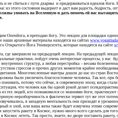
 и не сбиться с пути дхармы и придерживаться идеалов йоги. И 
ас из этого состояния выдернет и даст вам радость, бодрость, о
олжны уповать на Вселенную и дать помочь ей нас вытащить.
е.
 Вадим Опенйога, я преподаю йогу. Это лекции для площадки един
се наши архивные материалы находятся на сайтах
www.yogatriada
го Открытого Йога Университета, которые находятся на сайтe
ww
ста, где завершили на предыдущей лекции. На предыдущей лекци
ксуальные практики, пойдут очень интересные процессы, у вас б
 внутренних структур, а любая перестройка – весьма болезненн
сутствия стрессов и прочих других моментов крайне необходимы,
оцветания. Многочисленные мантры дошли до нас из стран Восто
должны были увеличить благосостояние человека. Так вот, при 
понимать, потому что сейчас, в современную эпоху, когда стали
ситуация, что человек как бы одной рукой делает псевдопракти
мира из тех людей, кто познакомился со знаниями йоги, практику
вериную неразборчивость и фактически теряют тут же этот потен
 озвучивались, в западную ментальность они приходят в урезанн
дный и злой, или ваша жена также будет измучена этими соврем
ем запустить ракету в Космос, нужно много всего сделать для то
осмос лететь. Так просто, знаете, во дворе поставить ракету, он