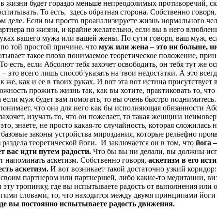
ас в жизни будет гораздо меньше непреодолимых противоречий, ск
оспитывать. То есть, здесь обратная сторона. Собственно говоря
мом деле. Если вы просто проанализируете жизнь нормального ч
ртнера по жизни, и крайне желательно, если вы в него влюблен
руках вашего мужа или вашей жены. По сути говоря, ваш муж, ес
 по той простой причине, что
муж или жена – это ни больше, н
батывает такое плохо понимаемое теоретическое положение, прин
о есть, если Абсолют тебя захочет освободить, он тебя тут же 
– это всего лишь способ указать на твои недостатки. А это всегд
к же, как и ее в твоих руках. И вот эта вот истина присутствует
жность прожить жизнь так, как вы хотите, практиковать то, что в
, а если муж будет вам помогать, то вы очень быстро поднимит
понимает, что она для него как бы исполняющая обязанности Абс
 захочет, изучать то, что он пожелает, то такая женщина неимов
то, знаете, не просто какая-то случайность, которая сложилась н
то базовые законы устройства мироздания, которые рельефно про
 раздела теоретической йоги. И заключается он в том, что
йога 
т вас идти путем радости.
Что бы вы ни делали, вы должны исп
ет напоминать аскетизм. Собственно говоря,
аскетизм в его ист
 есть аскетизм.
И вот возникает такой достаточно узкий коридор:
 своим партнером или партнершей, либо какие-то медитации, виз
 эту тропинку, где вы испытываете радость от выполнения или о
другими словами, то, что находится между двумя принципами йо
где вы постоянно испытываете радость движения.