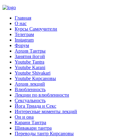
Главная
О нас
Курсы Самоучители
Телеграм
Instagram
Форум
Архив Тантры
Занятия йогой
Youtube Tantra
Youtube Karani
Youtube Shivakari
Youtube Кирсановы
Архив лекций
Влюбленность
Лекции по влюбленности
Сексуальность
Йога Триада и Секс
Интересные моменты лекций
Он и она
Карани Тантра
Шивакари тантра
Переводы тантр Кирсановы