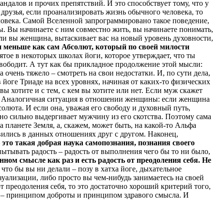
андалов и прочих препятствий. И это способствует тому, что у
, друзья, если проанализировать жизнь обычного человека, то
еловека. Самой Вселенной запрограммировано такое поведение,
ы. Вы начинаете с ним совместно жить, вы начинаете понимать,
ли вы женщина, вытаскивает вас на новый уровень духовности,
и меньше как сам Абсолют, который по своей милости
ятое в некоторых школах йоги, которое утверждает, что ты
освободит. А тут как бы прикладное продолжение этой мысли:
а очень тяжело – смотреть на свои недостатки. И, по сути дела,
 в йоге Триаде на всех уровнях, начиная от каких-то физических
ы хотите и с тем, с кем вы хотите или нет. Если муж скажет
есь. Аналогичная ситуация в отношении женщины: если женщина
олюта. И если она, уважая его свободу и духовный путь,
ерно сильно выдергивает мужчину из его скотства. Поэтому сама
а планете Земля, а, скажем, может быть, на какой-то Альфа
явились в данных отношениях друг с другом. Наконец,
– это такая добрая наука самопознания, познания своего
ытывать радость – радость от выполнения чего бы то ни было,
инном смысле как раз и есть радость от преодоления себя. Не
 что бы вы ни делали – позу в хатха йоге, дыхательное
уализации, либо просто вы чем-нибудь занимаетесь на своей
т преодоления себя, то это достаточно хороший критерий того,
ги – принципом доброты и принципом здравого смысла. И