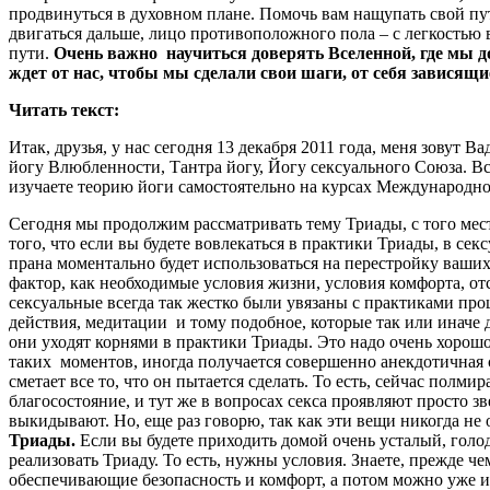
продвинуться в духовном плане. Помочь вам нащупать свой путь
двигаться дальше, лицо противоположного пола – с легкостью в
пути.
Очень важно научиться доверять Вселенной, где мы д
ждет от нас, чтобы мы сделали свои шаги, от себя зависящи
Читать текст:
Итак, друзья, у нас сегодня 13 декабря 2011 года, меня зовут
йогу Влюбленности, Тантра йогу, Йогу cексуального Союза. В
изучаете теорию йоги самостоятельно на курсах Международно
Сегодня мы продолжим рассматривать тему Триады, с того ме
того, что если вы будете вовлекаться в практики Триады, в се
прана моментально будет использоваться на перестройку ваших
фактор, как необходимые условия жизни, условия комфорта, от
сексуальные всегда так жестко были увязаны с практиками пр
действия, медитации и тому подобное, которые так или иначе 
они уходят корнями в практики Триады. Это надо очень хорошо 
таких моментов, иногда получается совершенно анекдотичная 
сметает все то, что он пытается сделать. То есть, сейчас пол
благосостояние, и тут же в вопросах секса проявляют просто з
выкидывают. Но, еще раз говорю, так как эти вещи никогда не
Триады.
Если вы будете приходить домой очень усталый, голо
реализовать Триаду. То есть, нужны условия. Знаете, прежде ч
обеспечивающие безопасность и комфорт, а потом можно уже и в К