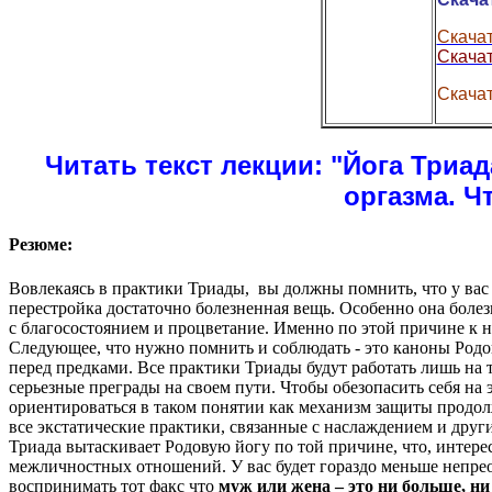
Скачат
Скачат
Скачат
Читать текст лекции:
"Йога Триад
оргазма. Ч
Резюме:
Вовлекаясь в практики Триады, вы должны помнить, что у вас 
перестройка достаточно болезненная вещь. Особенно она боле
с благосостоянием и процветание. Именно по этой причине к 
Следующее, что нужно помнить и соблюдать - это каноны Род
перед предками. Все практики Триады будут работать лишь на 
серьезные преграды на своем пути. Чтобы обезопасить себя на
ориентироваться в таком понятии как механизм защиты продо
все экстатические практики, связанные с наслаждением и дру
Триада вытаскивает Родовую йогу по той причине, что, интер
межличностных отношений. У вас будет гораздо меньше непрео
воспринимать тот факс что
муж или жена – это ни больше, н