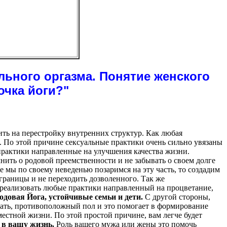
льного оргазма. Понятие женского
очка йоги?"
ить на перестройку внутренних структур. Как любая
 По этой причине сексуальные практики очень сильно увязаны
практики направленные на улучшения качества жизни.
ить о родовой преемственности и не забывать о своем долге
е мы по своему неведенью позаримся на эту часть, то создадим
границы и не переходить дозволенного. Так же
реализовать любые практики направленный на процветание,
довая Йога, устойчивые семьи и дети.
С другой стороны,
имать, противоположный пол и это помогает в формирование
естной жизни. По этой простой причине, вам легче будет
л в вашу жизнь.
Роль вашего мужа или жены это помочь