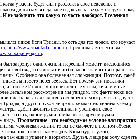
когда у вас не будет сил преодолеть свое неведенье и
птимизм двигаться всё дальше и дальше к звездам по духовному
 И не забывать что какую-то часть наоборот, Вселенная
омышленников йоги Триады, то есть для тех людей, кто изучает
.ru
,
http://www.yoatriada.narod.ru.
Предполагается, что вы
w.kurs.openyoga.ru
.
и был затронут один очень интересный момент, касающийся
удет высвобождаться достаточно большое количество праны, эта
ая вещь. Особенно она болезненная для женщин. Поэтому такой
 иначе вы просто перегреетесь. Вот почему эти практики
ка, из той же Индии, многочисленные янтры, те или иные
более детальном рассмотрении мы увидим, что фактически все
 проникать на запад знания в отношении мантр, янтр и других
ки Триады, а другой рукой неправильным отношением к сексу
ют мантры дабы накопить потенциал и увеличить свое
циал. То есть, одной рукой прибавляют, другой рукой
ом виде.
Процветание - это необходимое условие для практик
енными условиями жизни, то вы не сможете в полном объеме
го, чтобы подготовить космодром Байконур, службы,
а там еще и упадет и взорвется. Друзья, я еще раз хочу сделать