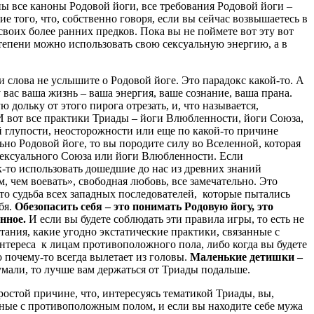
ны все каноны Родовой йоги, все требования Родовой йоги –
е того, что, собственно говоря, если вы сейчас возвышаетесь в
 своих более ранних предков. Пока вы не поймете вот эту вот
степени можно использовать свою сексуальную энергию, а в
 и слова не услышите о Родовой йоге. Это парадокс какой-то. А
 у вас ваша жизнь – ваша энергия, ваше сознание, ваша прана.
 дольку от этого пирога отрезать, и, что называется,
. И вот все практики Триады – йоги Влюбленности, йоги Союза,
ей глупости, неосторожности или еще по какой-то причине
ьно Родовой йоге, то вы породите силу во Вселенной, которая
 сексуального Союза или йоги Влюбленности. Если
к-то использовать дошедшие до нас из древних знаний
, чем воевать», свободная любовь, все замечательно. Это
 это судьба всех западных последователей, которые пытались
бя.
Обезопасить себя – это понимать Родовую йогу, это
енное.
И если вы будете соблюдать эти правила игры, то есть не
тания, какие угодно экстатические практики, связанные с
интереса к лицам противоположного пола, либо когда вы будете
 почему-то всегда вылетает из головы.
Маленькие детишки –
думали, то лучше вам держаться от Триады подальше.
остой причине, что, интересуясь тематикой Триады, вы,
нные с противоположным полом, и если вы находите себе мужа