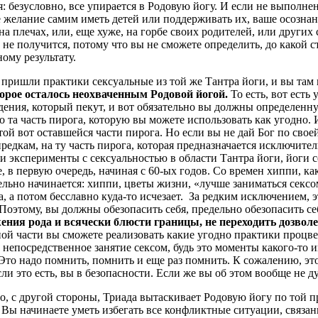
: безусловно, все упирается в Родовую йогу. И если не выполне
 желание самим иметь детей или поддерживать их, ваше осознани
на плечах, или, еще хуже, на горбе своих родителей, или других
не получится, потому что вы не сможете определить, до какой 
ому результату.
ад пришли практики сексуальные из той же Тантра йоги, и вы там
торое осталось неохваченным Родовой йогой.
То есть, вот есть
дения, который пекут, и вот обязательно вы должны определенную
это та часть пирога, которую вы можете использовать как угодно
той вот оставшейся части пирога. Но если вы не дай Бог по сво
редкам, на ту часть пирога, которая предназначается исключител
аши эксперименты с сексуальностью в области Тантра йоги, йоги
в первую очередь, начиная с 60-ых годов. Со времен хиппи, ка
льно начинается: хиппи, цветы жизни, «лучше заниматься сексом
ка, а потом бесславно куда-то исчезает. За редким исключением,
Поэтому, вы должны обезопасить себя, предельно обезопасить се
ения рода и всячески блюсти границы, не переходить дозвол
ьной части вы сможете реализовать какие угодно практики процве
 непосредственное занятие сексом, будь это моменты какого-то 
то надо помнить, помнить и еще раз помнить. К сожалению, это
ли это есть, вы в безопасности. Если же вы об этом вообще не 
 с другой стороны, Триада вытаскивает Родовую йогу по той пр
Вы начинаете уметь избегать все конфликтные ситуации, связа