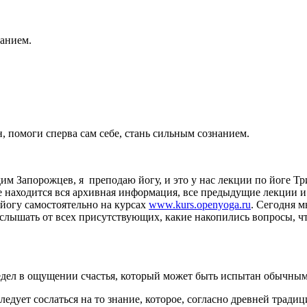
нанием.
 помоги сперва сам себе, стань сильным сознанием.
адим Запорожцев, я преподаю йогу, и это у нас лекции по йоге Т
 находится вся архивная информация, все предыдущие лекции и т
е йогу самостоятельно на курсах
www.kurs.openyoga.ru
. Сегодня 
 услышать от всех присутствующих, какие накопились вопросы, чт
едел в ощущении счастья, который может быть испытан обычным
следует сослаться на то знание, которое, согласно древней традиц