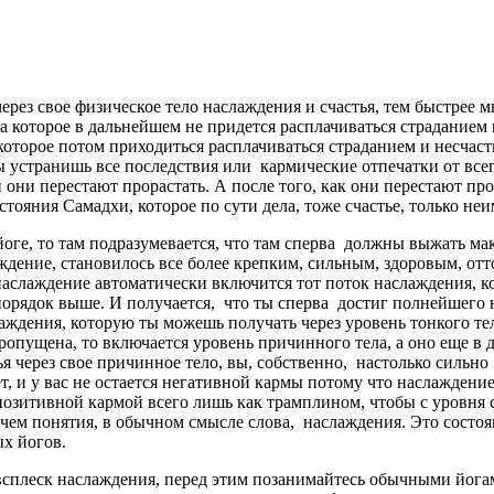
рез свое физическое тело наслаждения и счастья, тем быстрее м
 за которое в дальнейшем не придется расплачиваться страданием
 которое потом приходиться расплачиваться страданием и несчасть
 устранишь все последствия или кармические отпечатки от всег
 они перестают прорастать. А после того, как они перестают пр
ояния Самадхи, которое по сути дела, тоже счастье, только неи
йоге, то там подразумевается, что там сперва должны выжать м
аждение, становилось все более крепким, сильным, здоровым, отт
 наслаждение автоматически включится тот поток наслаждения, к
порядок выше. И получается, что ты сперва достиг полнейшего 
аждения, которую ты можешь получать через уровень тонкого тел
ропущена, то включается уровень причинного тела, а оно еще в д
я через свое причинное тело, вы, собственно, настолько сильно 
т, и у вас не остается негативной кармы потому что наслаждение
позитивной кармой всего лишь как трамплином, чтобы с уровня 
чем понятия, в обычном смысле слова, наслаждения. Это состоя
ых йогов.
всплеск наслаждения, перед этим позанимайтесь обычными йогами