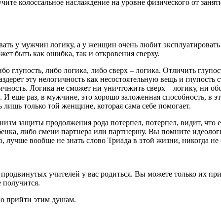
чите колоссальное наслаждение на уровне физического от заняти
ь у мужчин логику, а у женщин очень любит эксплуатировать глу
жет быть как ошибка, так и откровения сверху.
ибо глупость, либо логика, либо сверх – логика. Отличить глупо
аздерет эту нелогичность как несостоятельную вещь и глупость с
ичность. Логика не сможет ни уничтожить сверх – логику, ни обос
ка. И еще раз, в мужчине, это хорошо заложенная способность, в
 лишь только той женщине, которая сама себе помогает.
изм защиты продолжения рода потерпел, потерпел, видит, что ес
бенка, либо смени партнера или партнершу. Вы помните идеологи
 лучше вообще не знать слово Триада в этой жизни, никогда не 
 продвинутых учителей у вас родиться. Вы можете только их при
е получится.
ло прийти этим душам.