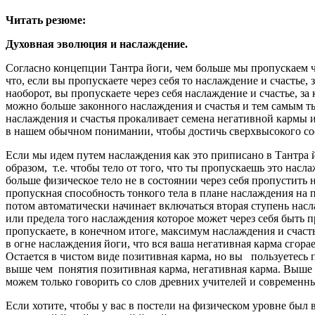
Читать резюме:
Духовная эволюция и наслаждение.
Согласно концепции Тантра йоги, чем больше мы пропускаем че
что, если вы пропускаете через себя то наслаждение и счастье,
наоборот, вы пропускаете через себя наслаждение и счастье, за
можно больше законного наслаждения и счастья и тем самым ты
наслаждения и счастья прокаливает семена негативной кармы и
в нашем обычном понимании, чтобы достичь сверхвысокого сост
Если мы идем путем наслаждения как это приписано в Тантра 
образом, т.е. чтобы тело от того, что ты пропускаешь это насл
больше физическое тело не в состоянии через себя пропустить
пропускная способность тонкого тела в плане наслаждения на 
потом автоматически начинает включаться вторая ступень насл
или предела того наслаждения которое может через себя быть п
пропускаете, в конечном итоге, максимум наслаждения и счасть
в огне наслаждения йоги, что вся ваша негативная карма сгорае
Остается в чистом виде позитивная карма, но вы пользуетесь 
выше чем понятия позитивная карма, негативная карма. Выше 
можем только говорить со слов древних учителей и современн
Если хотите, чтобы у вас в постели на физическом уровне был 