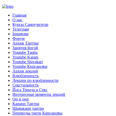
Главная
О нас
Курсы Самоучители
Телеграм
Instagram
Форум
Архив Тантры
Занятия йогой
Youtube Tantra
Youtube Karani
Youtube Shivakari
Youtube Кирсановы
Архив лекций
Влюбленность
Лекции по влюбленности
Сексуальность
Йога Триада и Секс
Интересные моменты лекций
Он и она
Карани Тантра
Шивакари тантра
Переводы тантр Кирсановы