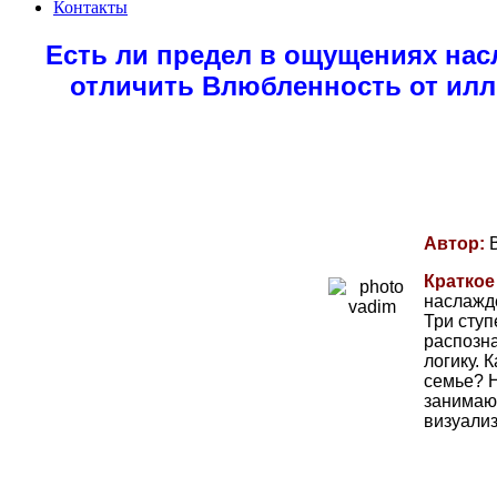
Контакты
Есть ли предел в ощущениях нас
отличить Влюбленность от иллю
Автор:
Краткое
наслажде
Три ступ
распозна
логику. 
семье? 
занимаю
визуализ