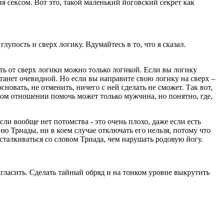
я сексом. Вот это, такой маленький йоговский секрет как
пость и сверх логику. Вдумайтесь в то, что я сказал.
сть от сверх логики можно только логикой. Если вы логику
танет очевидной. Но если вы направите свою логику на сверх –
новать, не отменить, ничего с ней сделать не сможет. Так вот,
 этом отношении помочь может только мужчина, но понятно, где,
ли вообще нет потомства - это очень плохо, даже если есть
ю Триады, ни в коем случае отключать его нельзя, потому что
сталкиваться со словом Триада, чем нарушать родовую йогу.
гласить. Сделать тайный обряд и на тонком уровне выкрутить