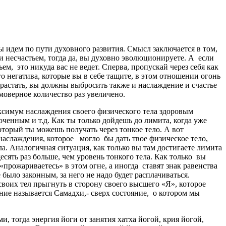
ы идем по пути духовного развития. Смысл заключается в том,
 и несчастьем, тогда да, вы духовно эволюционируете. А если
ем, это никуда вас не ведет. Сперва, пропускай через себя как
о негатива, которые вы в себе тащите, в этом отношении огонь
орастать, вы должны выбросить также и наслаждение и счастье
моверное количество раз увеличено.
аксимум наслаждения своего физического тела здоровым
оченным и т.д. Как ты только дойдешь до лимита, когда уже
оторый ты можешь получать через тонкое тело. А вот
наслаждения, которое могло бы дать твое физическое тело,
а. Аналогичная ситуация, как только вы там достигаете лимита
есять раз больше, чем уровень тонкого тела. Как только вы
«прожариваетесь» в этом огне, а иногда ставят знак равенства
 было законным, за него не надо будет расплачиваться.
своих тел прыгнуть в сторону своего высшего «Я», которое
ние называется Самадхи,- сверх состояние, о котором мы
, тогда энергия йоги от занятия хатха йогой, крия йогой,