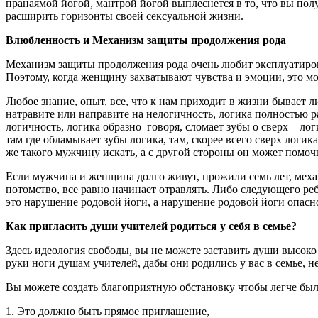
пранаямой йогой, мантрой йогой выплеснется в то, что вы полу
расширить горизонты своей сексуальной жизни.
Влюбленность и Механизм защиты продолжения рода
Механизм защиты продолжения рода очень любит эксплуатироват
Поэтому, когда женщину захватывают чувства и эмоции, это мо
Любое знание, опыт, все, что к нам приходит в жизни бывает л
натравите или направите на нелогичность, логика полностью р
логичность, логика образно говоря, сломает зубы о сверх – лог
там где обламывает зубы логика, там, скорее всего сверх логи
же такого мужчину искать, а с другой стороны он может помочь
Если мужчина и женщина долго живут, прожили семь лет, механ
потомство, все равно начинает отравлять. Либо следующего ре
это нарушение родовой йоги, а нарушение родовой йоги опасно,
Как пригласить души учителей родиться у себя в семье?
Здесь идеология свободы, вы не можете заставить души высоко
руки ноги душам учителей, дабы они родились у вас в семье, н
Вы можете создать благоприятную обстановку чтобы легче бы
1. Это должно быть прямое приглашение,