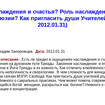
лаждения и счастья? Роль наслажден
зии? Как пригласить души Учителей
2012.01.31)
Вадим Запорожцев.
Дата:
2012.01.31
 описание :
Есть ли предел в ощущениях наслаждения и сч
ния на духовном пути Триады. Законное наслаждение и ег
ени в Йоги Триады и их важность. Как отличить влюбленност
ть нелогичность и сверхлогики. В чем сложность для жен
Как связан МЗПР, Свобода. Как пригласить души учителей ро
Немного о сакральных практиках. Чем может помочь совре
щийся йогой женщине, раскрыться как богине? Немного о 
ации и концентрации.