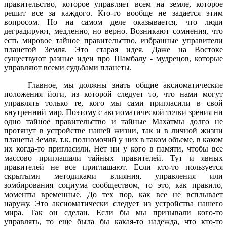
правительство, которое управляет всем на земле, которое
решит все за каждого. Кто-то вообще не задается этим
вопросом. Но на самом деле оказывается, что люди
деградируют, медленно, но верно. Возникают сомнения, что
есть мировое тайное правительство, избранные управители
планетой Земля. Это старая идея. Даже на Востоке
существуют разные идеи про Шамбалу - мудрецов, которые
управляют всеми судьбами планеты.
Главное, мы должны знать общие аксиоматические
положения йоги, из которой следует то, что нами могут
управлять только те, кого мы сами пригласили в свой
внутренний мир. Поэтому с аксиоматической точки зрения ни
одно тайное правительство и тайные Махатмы долго не
протянут в устройстве нашей жизни, так и в личной жизни
планеты Земля, т.к. полномочий у них в таком объеме, в каком
их когда-то пригласили. Нет ни у кого в памяти, чтобы все
массово приглашали тайных правителей. Тут и явных
правителей не все приглашают. Если кто-то пользуется
скрытыми методиками влияния, управления или
зомбирования социума сообществом, то это, как правило,
моменты временные. До тех пор, как все не всплывает
наружу. Это аксиоматически следует из устройства нашего
мира. Так он сделан. Если бы мы призывали кого-то
управлять, то еще была бы какая-то надежда, что кто-то