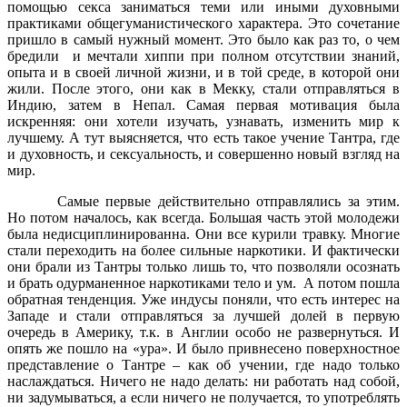
помощью секса заниматься теми или иными духовными
практиками общегуманистического характера. Это сочетание
пришло в самый нужный момент. Это было как раз то, о чем
бредили
и мечтали хиппи при полном отсутствии знаний,
опыта и в своей личной жизни, и в той среде, в которой они
жили. После этого, они как в Мекку, стали отправляться в
Индию, затем в Непал. Самая первая мотивация была
искренняя: они хотели изучать, узнавать, изменить мир к
лучшему. А тут выясняется, что есть такое учение Тантра, где
и духовность, и сексуальность, и совершенно новый взгляд на
мир.
Самые первые действительно отправлялись за этим.
Но потом началось, как всегда. Большая часть этой молодежи
была недисциплинированна. Они все курили травку. Многие
стали переходить на более сильные наркотики. И фактически
они брали из Тантры только лишь то, что позволяли осознать
и брать одурманенное наркотиками тело и ум.
А потом пошла
обратная тенденция. Уже индусы поняли, что есть интерес на
Западе и стали отправляться за лучшей долей в первую
очередь в Америку, т.к. в Англии особо не развернуться. И
опять же пошло на «ура». И было привнесено поверхностное
представление о Тантре – как об учении, где надо только
наслаждаться. Ничего не надо делать: ни работать над собой,
ни задумываться, а если ничего не получается, то употреблять