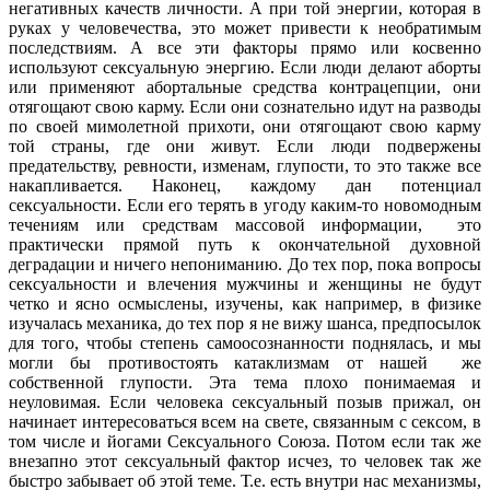
негативных качеств личности. А при той энергии, которая в
руках у человечества, это может привести к необратимым
последствиям. А все эти факторы прямо или косвенно
используют сексуальную энергию. Если люди делают аборты
или применяют абортальные средства контрацепции, они
отягощают свою карму. Если они сознательно идут на разводы
по своей мимолетной прихоти, они отягощают свою карму
той страны, где они живут. Если люди подвержены
предательству, ревности, изменам, глупости, то это также все
накапливается. Наконец, каждому дан потенциал
сексуальности. Если его терять в угоду каким-то новомодным
течениям или средствам массовой информации,
это
практически прямой путь к окончательной духовной
деградации и ничего непониманию. До тех пор, пока вопросы
сексуальности и влечения мужчины и женщины не будут
четко и ясно осмыслены, изучены, как например, в физике
изучалась механика, до тех пор я не вижу шанса, предпосылок
для того, чтобы степень самоосознанности поднялась, и мы
могли бы противостоять катаклизмам от нашей
же
собственной глупости. Эта тема плохо понимаемая и
неуловимая. Если человека сексуальный позыв прижал, он
начинает интересоваться всем на свете, связанным с сексом, в
том числе и йогами Сексуального Союза. Потом если так же
внезапно этот сексуальный фактор исчез, то человек так же
быстро забывает об этой теме. Т.е. есть внутри нас механизмы,