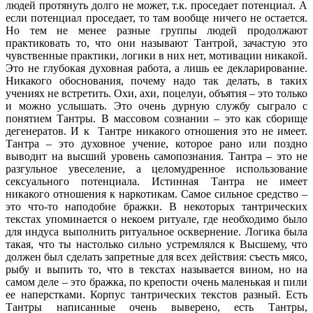
людей протянуть долго не может, т.к. проседает потенциал. А
если потенциал проседает, то там вообще ничего не остается.
Но тем не менее разные группы людей продолжают
практиковать то, что они называют Тантрой, зачастую это
чувственные практики, логики в них нет, мотивации никакой.
Это не глубокая духовная работа, а лишь ее декларирование.
Никакого обоснования, почему надо так делать, в таких
учениях не встретить. Охи, ахи, поцелуи, объятия – это только
и можно услышать. Это очень дурную службу сыграло с
понятием Тантры. В массовом сознании – это как сборище
дегенератов. И к
Тантре никакого отношения это не имеет.
Тантра – это духовное учение, которое рано или поздно
выводит на высший уровень самопознания. Тантра – это не
разгульное увеселение, а целомудренное использование
сексуального потенциала. Истинная Тантра не имеет
никакого отношения к наркотикам. Самое сильное средство –
это что-то наподобие бражки. В некоторых тантрических
текстах упоминается о некоем ритуале, где необходимо было
для индуса выполнить ритуальное осквернение. Логика была
такая, что ты настолько сильно устремлялся к Высшему, что
должен был сделать запретные для всех действия: съесть мясо,
рыбу и выпить то, что в текстах называется вином, но на
самом деле – это бражка, по крепости очень маленькая и пили
ее наперстками. Корпус тантрических текстов разный. Есть
Тантры написанные очень выверено, есть Тантры,