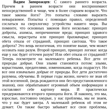
Вадим Запорожцев
: С самого раннего возраста.
Причем в раннем возрасте они воспринимают
непосредственней и чище, чем в более старшем возрасте. Что
такое законы йоги? Это попытка словами выразить
невыразимое. Попытка с помощью правил, определений
сослаться на сверхлогику устройства нашего мира. Вы
помните, что основных законов йоги несколько: принцип
доброты, ахимсы, непричинение вреда; принцип здравого
смысла, нерастраты или принцип брахмачарьи; принцип
обета отказа от страданий, принцип сантоша. Что такое
доброта? Это вещь нелогичная, это понятие выше, чем может
осознать наш разум. Второй принцип, принцип логики: когда
еще у нас будет отточен разум? Или обет отказа от страданий?
Теперь посмотрите на маленького ребенка. Все дети от
природы добрые. Они злыми становятся потом: злыми,
корыстными, предателями, изменниками, когда подрастут. Но
все они изначально добрые от природы. Все дети достаточно
разумны, обучаемы. В первые годы жизни, ничего не зная об
этой вселенной, (ведь рождаются они без предустановленного
знания), они обрабатывают огромный объем информации и
составляют себе картину мира. И практически
придерживаются второго принципа йоги. И наконец, это мы,
взрослые, постоянно хмурые, у нас проблемы, мы не знаем,
что у нас будет завтра. А маленький ребенок об этом не
думает. Он также быстро забывает все свои проблемы,