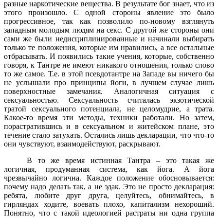
разные наркотические вещества. В результате бог знает, что из
этого произошло. С одной стороны явление это было
прогрессивное, так как позволило по-новому взглянуть
западным молодым людям на секс. С другой же стороны они
сами же были недисциплинированные и начинали выбирать
только те положения, которые им нравились, а все остальные
отбрасывать. И появились такие учения, которые, собственно
говоря, к Тантре не имеют никакого отношения, только слово
то же самое. Т.е. в этой псевдотантре на Западе вы ничего бы
не услышали про принципы йоги, в лучшем случае лишь
поверхностные замечания. Аналогичная ситуация с
сексуальностью. Сексуальность считалась экзотической
тратой сексуального потенциала, не целомудрие, а трата.
Какое-то время эти методы, техники работали. Но затем,
порастратившись и в сексуальном и житейском плане, это
течение стало затухать. Остались лишь декларации, что что-то
они чувствуют, взаимодействуют, раскрывают.
В то же время истинная Тантра – это такая же
логичная, продуманная система, как йога. А йога
чрезвычайно логична. Каждое положение обосновывается:
почему надо делать так, а не эдак. Это не просто декларация:
ребята, любите друг друга, целуйтесь, обнимайтесь, в
гирляндах ходите, воевать плохо, капитализм нехороший.
Понятно, что с такой идеологией растраты ни одна группа