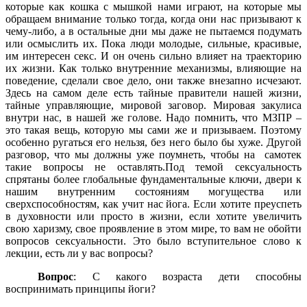
которые как кошка с мышкой нами играют, на которые мы
обращаем внимание только тогда, когда они нас призывают к
чему-либо, а в остальные дни мы даже не пытаемся подумать
или осмыслить их. Пока люди молодые, сильные, красивые,
им интересен секс. И он очень сильно влияет на траекторию
их жизни. Как только внутренние механизмы, влияющие на
поведение, сделали свое дело, они также внезапно исчезают.
Здесь на самом деле есть тайные правители нашей жизни,
тайные управляющие, мировой заговор. Мировая закулиса
внутри нас, в нашей же голове. Надо помнить, что МЗПР –
это такая вещь, которую мы сами же и призываем. Поэтому
особенно ругаться его нельзя, без него было бы хуже. Другой
разговор, что мы должны уже поумнеть, чтобы на
самотек
такие вопросы не оставлять.Под темой сексуальность
спрятаны более глобальные фундаментальные ключи, двери к
нашим внутренним состояниям могущества или
сверхспособностям, как учит нас йога. Если хотите преуспеть
в духовности или просто в жизни, если хотите увеличить
свою харизму, свое проявление в этом мире, то вам не обойти
вопросов сексуальности. Это было вступительное слово к
лекции, есть ли у вас вопросы?
Вопрос
: С какого возраста дети способны
воспринимать принципы йоги?