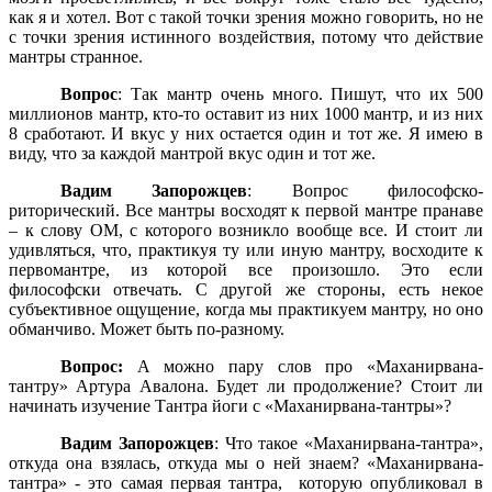
как я и хотел. Вот с такой точки зрения можно говорить, но не
с точки зрения истинного воздействия, потому что действие
мантры странное.
Вопрос
: Так мантр очень много. Пишут, что их 500
миллионов мантр, кто-то оставит из них 1000 мантр, и из них
8 сработают. И вкус у них остается один и тот же. Я имею в
виду, что за каждой мантрой вкус один и тот же.
Вадим Запорожцев
: Вопрос философско-
риторический. Все мантры восходят к первой мантре пранаве
– к слову ОМ, с которого возникло вообще все. И стоит ли
удивляться, что, практикуя ту или иную мантру, восходите к
первомантре, из которой все произошло. Это если
философски отвечать. С другой же стороны, есть некое
субъективное ощущение, когда мы практикуем мантру, но оно
обманчиво. Может быть по-разному.
Вопрос:
А можно пару слов про «Маханирвана-
тантру» Артура Авалона. Будет ли продолжение? Стоит ли
начинать изучение Тантра йоги с «Маханирвана-тантры»?
Вадим Запорожцев
: Что такое «Маханирвана-тантра»,
откуда она взялась, откуда мы о ней знаем? «Маханирвана-
тантра» - это самая первая тантра,
которую опубликовал в