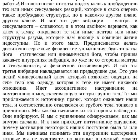
работы! И только после этого ты подступаешь к пробуждению
тех или иных сексуальных реакций, которые в свою очередь
также пробуждают структуры, но в каком-то другом плане,
другом ключе. И вот эти две вибрации – мантры и
сексуальности – сливаются, и в этом двойном варианте, как
ключ к замку, открывают те или иные центры или иные
структуры разума, которые нам вообще в обычной жизни
недоступны. Но и этого мало. Предписывается делать
достаточно серьезные физические упражнения, будь то хатха
йога – статическая или динамическая йога, чтобы пришла
какая-то внутренняя вибрация, но уже не со стороны мантры
и сексуальности, а физической составляющей. И вот эта
третья вибрация накладывается на предыдущие две. Это уже
некий универсальный ключ, который позволяет ощущать на
себе тело как одежду, которая к тебе не имеет никакого
отношения. Идет ассоциативное настраивание на
внутреннюю прану, склеивающую все три группы тел. Т.е. мы
приближаемся к источнику праны, которая оживляет наши
тела, и соответственно отдаляемся от грубого тела, тонкого и
причинного. Мы как бы начинаем их со стороны наблюдать.
Они вибрируют. И мы с удивлением обнаруживаем, как мы
внутри сделаны. И к нам приходит интуитивное ощущение,
почему мотивация некоторых наших поступков была та или
иная. Мы начинаем понимать эти внутренние шестеренки,
которые вы не чувствуете, но которые в нужный момент