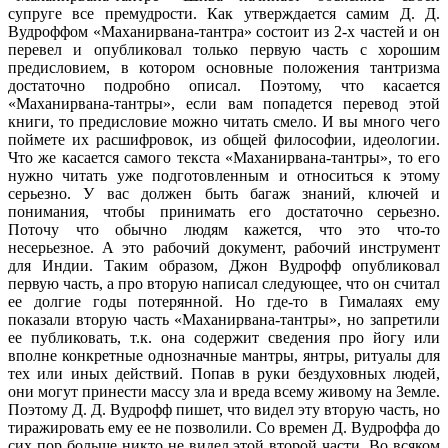
супруге все премудрости. Как утверждается самим Д. Д.
Вудроффом «Маханирвана-тантра» состоит из 2-х частей и он
перевел и опубликовал только первую часть с хорошим
предисловием, в котором основные положения тантризма
достаточно подробно описал. Поэтому, что касается
«Маханирвана-тантры», если вам попадется перевод этой
книги, то предисловие можно читать смело. И вы много чего
поймете их расшифровок, из общей философии, идеологии.
Что же касается самого текста «Маханирвана-тантры», то его
нужно читать уже подготовленным и относиться к этому
серьезно. У вас должен быть багаж знаний, ключей и
понимания, чтобы принимать его достаточно серьезно.
Поточу что обычно людям кажется, что это что-то
несерьезное. А это рабочий документ, рабочий инструмент
для Индии. Таким образом, Джон Вудрофф опубликовал
первую часть, а про вторую написал следующее, что он считал
ее долгие годы потерянной. Но где-то в Гималаях ему
показали вторую часть «Маханирвана-тантры», но запретили
ее публиковать, т.к. она содержит сведения про йогу или
вполне конкретные однозначные мантры, янтры, ритуалы для
тех или иных действий. Попав в руки бездуховных людей,
они могут принести массу зла и вреда всему живому на Земле.
Поэтому Д. Д. Вудрофф пишет, что видел эту вторую часть, но
тиражировать ему ее не позволили. Со времен Д. Вудроффа до
сих пор больше никто не видел этой второй части. Во всяком