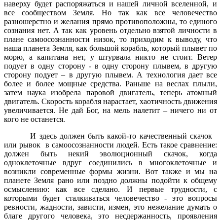
наверху будет распоряжаться и нашей личной вселенной, и
все сообществом Земля. Но так как все человечество
разношерстно и желания прямо противоположны, то единого
сознания нет. А так как уровень отдельно взятой личности в
плане самоосознанности низок, то приходим к выводу, что
наша планета Земля, как большой корабль, который плывет по
морю, а капитана нет, у штурвала никто не стоит. Ветер
подует в одну сторону - в одну сторону плывем, в другую
сторону подует – в другую плывем. А технология дает все
более и более мощные средства. Раньше на веслах плыли,
затем наука изобрела паровой двигатель, теперь атомный
двигатель. Скорость корабля нарастает, хаотичность движения
увеличивается. Не дай Бог, на мель налетит – ничего ни от
кого не останется.
И здесь должен быть какой-то качественный скачок
или рывок
в самоосознанности людей. Есть такое сравнение:
должен быть некий эволюционный скачок, когда
одноклеточные вдруг соединились в многоклеточные и
возникли современные формы жизни. Вот также и мы на
планете Земля рано или поздно должны подойти к общему
осмыслению: как все сделано. И первые трудности, с
которыми будет сталкиваться человечество - это вопросы
ревности, жадности, зависти, измен, это нежелание думать о
благе другого человека, это несдержанность, проявления