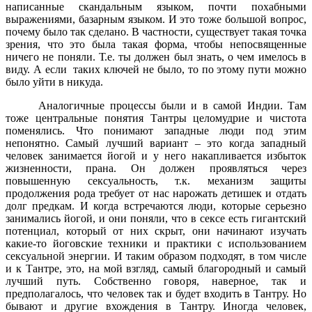
написанные скандальным языком, почти похабными
выражениями, базарным языком. И это тоже большой вопрос,
почему было так сделано. В частности, существует такая точка
зрения, что это была такая форма, чтобы непосвященные
ничего не поняли. Т.е. ты должен был знать, о чем имелось в
виду. А если
таких ключей не было, то по этому пути можно
было уйти в никуда.
Аналогичные процессы были и в самой Индии. Там
тоже центральные понятия Тантры целомудрие и чистота
поменялись. Что понимают западные люди под этим
непонятно. Самый лучший вариант – это когда западный
человек занимается йогой и у него накапливается избыток
жизненности, прана. Он должен проявляться через
повышенную сексуальность, т.к. механизм защиты
продолжения рода требует от нас нарожать детишек и отдать
долг предкам. И когда встречаются люди, которые серьезно
занимались йогой, и они поняли, что в сексе есть гигантский
потенциал, который от них скрыт, они начинают изучать
какие-то йоговские техники и практики с использованием
сексуальной энергии. И таким образом подходят, в том числе
и к Тантре, это, на мой взгляд, самый благородный и самый
лучший путь. Собственно говоря, наверное, так и
предполагалось, что человек так и будет входить в Тантру. Но
бывают и другие вхождения в Тантру. Иногда человек,