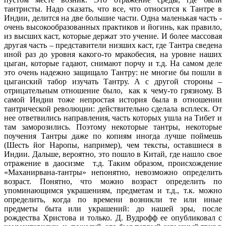
тантристы. Надо сказать, что все, что относится к Тантре в
Индии, делится на две большие части. Одна маленькая часть -
очень высокообразованных практиков и йогинь, как правило,
из высших каст, которые держат это учение. И более массовая
другая часть – представители низших каст, где Тантра сведена
иной раз до уровня какого-то мракобесия, на уровне наших
цыган, которые гадают, снимают порчу и т.д. На самом деле
это очень надежно защищало Тантру: не многие бы пошли в
цыганский табор изучать Тантру. А с другой стороны –
отрицательным отношение было,
как к чему-то грязному. В
самой Индии тоже непростая история была в отношении
тантрической революции: действительно сделала всплеск. От
нее ответвились направления, часть которых ушла на Тибет и
там заморозились. Поэтому некоторые тантры, некоторые
поучения Тантры даже по копиям иногда лучше поймешь
(Шесть йог Наропы, например), чем тексты, оставшиеся в
Индии. Дальше, вероятно, это пошло в Китай, где нашло свое
отражение в даосизме
т.д. Таким образом, происхождение
«Маханирвана-тантры» непонятно, невозможно определить
возраст. Понятно, что можно возраст определить по
упоминающимся украшениям, предметам и т.д., т.к. можно
определить, когда по времени возникли те или иные
предметы быта или украшений: до нашей эры, после
рождества Христова и только. Д. Вудрофф ее опубликовал с