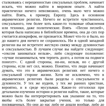
сталкиваясь с нерешенностью сексуальных проблем, начинает
искать, что можно найти в мировом опыте. А найти
практически ничего невозможно, очень мало чего можно
найти. Взять, к примеру, Европу. Здесь в основном
аврамические религии. Ничего не встретите чувственного,
сексуального, тем более хоть какие-то толковые объяснения
или техники, даже политические. Взять
«Песни песней»,
которая была написана в библейские времена, она до сих пор
считается апокрифом, не признается. Может что-то и было, но
до нашего дня ничего не сохранилось. Ни в одной западной
религии вы не встретите жесткую связку между духовностью
и сексуальностью. В лучшем случае вы найдете следующее:
«сексом заниматься нельзя», либо следующее положение:
«лучше позаниматься, чем терпеть долго, а потом на подвиги
понесет». С одной стороны, ни-ни, нельзя, но с другой
стороны, если нет сил, можно. Понятно, что люди начинают
думать, что это в аврамических религиях нет ничего о
сексуальной стороне жизни. Хотя не исключено, что в
аврамических религиях были разделы о сексуальности и
духовности. У тех же иудеев, у тех же ранних христиан,
вероятно, и в среде мусульман. Какие-то отголоски при
детальном изучении истории и религии найти, такие, которые
можно было бы интерпретировать как указание на то, что
якобы есть более закрытые учения, но только для
посвященных. Но они до нас либо не дошли вообще, либо до