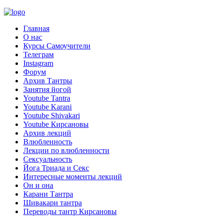
Главная
О нас
Курсы Самоучители
Телеграм
Instagram
Форум
Архив Тантры
Занятия йогой
Youtube Tantra
Youtube Karani
Youtube Shivakari
Youtube Кирсановы
Архив лекций
Влюбленность
Лекции по влюбленности
Сексуальность
Йога Триада и Секс
Интересные моменты лекций
Он и она
Карани Тантра
Шивакари тантра
Переводы тантр Кирсановы