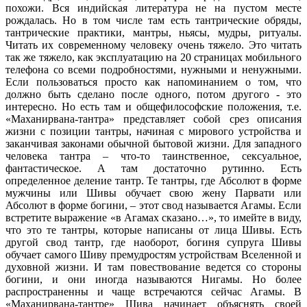
похожи. Вся индийская литература не на пустом месте
рождалась. Но в том числе там есть тантрические обряды,
тантрические практики, мантры, ньясы, мудры, ритуалы.
Читать их современному человеку очень тяжело. Это читать
так же тяжело, как эксплуатацию на 20 страницах мобильного
телефона со всеми подробностями, нужными и ненужными.
Если пользоваться просто как напоминанием о том, что
должно быть сделано после одного, потом другого - это
интересно. Но есть там и общефилософские положения, т.е.
«Маханирвана-тантра» представляет собой срез описания
жизни с позиции тантры, начиная с мирового устройства и
заканчивая законами обычной бытовой жизни. Для западного
человека тантра – что-то таинственное, сексуальное,
фантастическое. А там достаточно рутинно. Есть
определенное деление тантр. Те тантры, где Абсолют в форме
мужчины или Шивы обучает свою жену Парвати или
Абсолют в форме богини, – этот свод называется Агамы. Если
встретите выражение «в Агамах сказано…», то имейте в виду,
что это те тантры, которые написаны от лица Шивы. Есть
другой свод тантр, где наоборот, богиня супруга Шивы
обучает самого Шиву премудростям устройствам Вселенной и
духовной жизни. И там повествование ведется со стороны
богини, и они иногда называются Нигамы. Но более
распространенны и чаще встречаются сейчас Агамы. В
«Маханирвана-тантре» Шива начинает объяснять своей