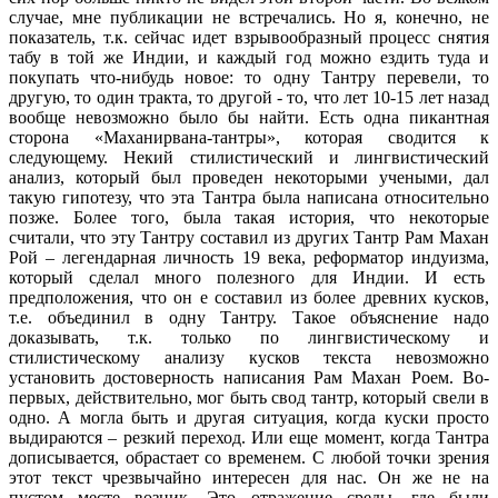
случае, мне публикации не встречались. Но я, конечно, не
показатель, т.к. сейчас идет взрывообразный процесс снятия
табу в той же Индии, и каждый год можно ездить туда и
покупать что-нибудь новое: то одну Тантру перевели, то
другую, то один тракта, то другой - то, что лет 10-15 лет назад
вообще невозможно было бы найти. Есть одна пикантная
сторона «Маханирвана-тантры», которая сводится к
следующему. Некий стилистический и лингвистический
анализ, который был проведен некоторыми учеными, дал
такую гипотезу, что эта Тантра была написана относительно
позже. Более того, была такая история, что некоторые
считали, что эту Тантру составил из других Тантр Рам Махан
Рой – легендарная личность 19 века, реформатор индуизма,
который сделал много полезного для Индии. И есть
предположения, что он е составил из более древних кусков,
т.е. объединил в одну Тантру. Такое объяснение надо
доказывать, т.к. только по лингвистическому и
стилистическому анализу кусков текста невозможно
установить достоверность написания Рам Махан Роем. Во-
первых, действительно, мог быть свод тантр, который свели в
одно. А могла быть и другая ситуация, когда куски просто
выдираются – резкий переход. Или еще момент, когда Тантра
дописывается, обрастает со временем. С любой точки зрения
этот текст чрезвычайно интересен для нас. Он же не на
пустом месте возник. Это отражение среды, где были