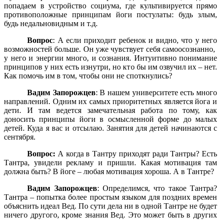
попадаем в устройство социума, где культивируется прямо
противоположные принципам йоги постулаты: будь злым,
будь недальновидным и т.д.
Вопрос
: А если приходит ребенок и видно, что у него
возможностей больше. Он уже чувствует себя самоосознанно,
у него и энергии много, и сознания. Интуитивно понимание
принципов у них есть изнутри, но кто бы им озвучил их – нет.
Как помочь им в том, чтобы они не споткнулись?
Вадим Запорожцев
: В нашем университете есть много
направлений. Одним их самых приоритетных является йога и
дети. И там ведется замечательная работа по тому, как
доносить принципы йоги в осмысленной форме до малых
детей. Куда я вас и отсылаю. Занятия для детей начинаются с
сентября.
Вопрос:
А когда в Тантру приходят ради Тантры? Есть
Тантра, увидели рекламу и пришли. Какая мотивация там
должна быть? В йоге – любая мотивация хороша. А в Тантре?
Вадим Запорожцев
: Определимся, что такое Тантра?
Тантра – попытка более простым языком для поздних времен
объяснить идеал Вед. По сути дела ни в одной Тантре не будет
ничего другого, кроме знания Вед. Это может быть в других