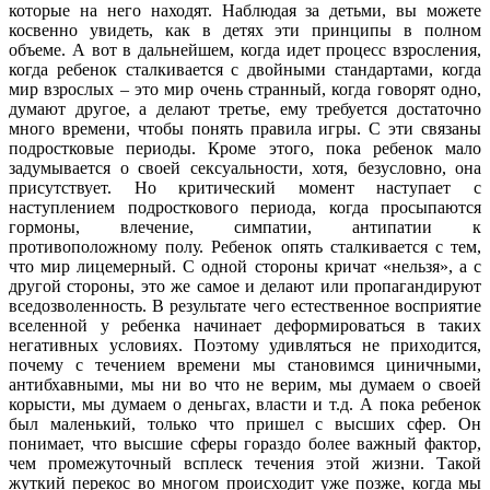
которые на него находят. Наблюдая за детьми, вы можете
косвенно увидеть, как в детях эти принципы в полном
объеме. А вот в дальнейшем, когда идет процесс взросления,
когда ребенок сталкивается с двойными стандартами, когда
мир взрослых – это мир очень странный, когда говорят одно,
думают другое, а делают третье, ему требуется достаточно
много времени, чтобы понять правила игры. С эти связаны
подростковые периоды. Кроме этого, пока ребенок мало
задумывается о своей сексуальности, хотя, безусловно, она
присутствует. Но критический момент наступает с
наступлением подросткового периода, когда просыпаются
гормоны, влечение, симпатии, антипатии к
противоположному полу. Ребенок опять сталкивается с тем,
что мир лицемерный. С одной стороны кричат «нельзя», а с
другой стороны, это же самое и делают или пропагандируют
вседозволенность. В результате чего естественное восприятие
вселенной у ребенка начинает деформироваться в таких
негативных условиях. Поэтому удивляться не приходится,
почему с течением времени мы становимся циничными,
антибхавными, мы ни во что не верим, мы думаем о своей
корысти, мы думаем о деньгах, власти и т.д. А пока ребенок
был маленький, только что пришел с высших сфер. Он
понимает, что высшие сферы гораздо более важный фактор,
чем промежуточный всплеск течения этой жизни. Такой
жуткий перекос во многом происходит уже позже, когда мы