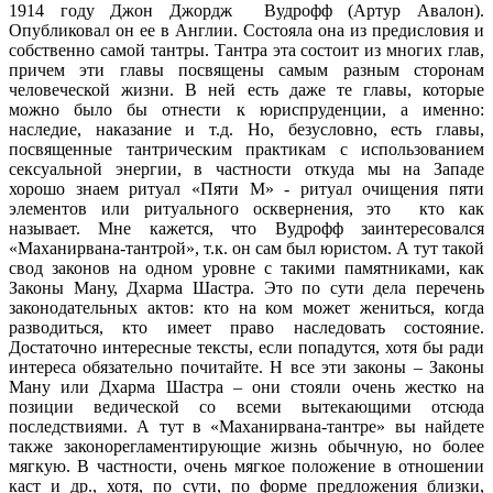
1914 году Джон Джордж
Вудрофф (Артур Авалон).
Опубликовал он ее в Англии. Состояла она из предисловия и
собственно самой тантры. Тантра эта состоит из многих глав,
причем эти главы посвящены самым разным сторонам
человеческой жизни. В ней есть даже те главы, которые
можно было бы отнести к юриспруденции, а именно:
наследие, наказание и т.д. Но, безусловно, есть главы,
посвященные тантрическим практикам с использованием
сексуальной энергии, в частности откуда мы на Западе
хорошо знаем ритуал «Пяти М» - ритуал очищения пяти
элементов или ритуального осквернения, это
кто как
называет. Мне кажется, что Вудрофф заинтересовался
«Маханирвана-тантрой», т.к. он сам был юристом. А тут такой
свод законов на одном уровне с такими памятниками, как
Законы Ману, Дхарма Шастра. Это по сути дела перечень
законодательных актов: кто на ком может жениться, когда
разводиться, кто имеет право наследовать состояние.
Достаточно интересные тексты, если попадутся, хотя бы ради
интереса обязательно почитайте. Н все эти законы – Законы
Ману или Дхарма Шастра – они стояли очень жестко на
позиции ведической со всеми вытекающими отсюда
последствиями. А тут в «Маханирвана-тантре» вы найдете
также законорегламентирующие жизнь обычную, но более
мягкую. В частности, очень мягкое положение в отношении
каст и др., хотя, по сути, по форме предложения близки,