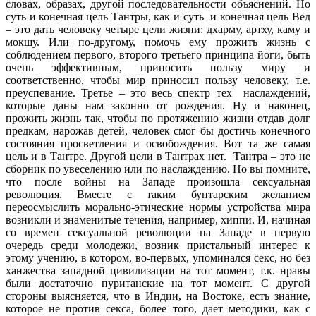
словах, образах, другой последовательности объяснений. Но
суть и конечная цель Тантры, как и суть
и конечная цель Вед
– это дать человеку четыре цели жизни: дхарму, артху, каму и
мокшу. Или по-другому, помочь ему прожить жизнь с
соблюдением первого, второго третьего принципа йоги, быть
очень эффективным, приносить пользу миру и
соответственно, чтобы мир приносил пользу человеку, т.е.
преуспевание. Третье – это весь спектр тех
наслаждений,
которые даны нам законно от рождения. Ну и наконец,
прожить жизнь так, чтобы по протяжению жизни отдав долг
предкам, нарожав детей, человек смог бы достичь конечного
состояния просветления и освобождения. Вот та же самая
цель и в Тантре. Другой цели в Тантрах нет.
Тантра – это не
сборник по увеселению или по наслаждению. Но вы помните,
что после войны на Западе произошла сексуальная
революция. Вместе с таким бунтарским желанием
переосмыслить морально-этические нормы устройства мира
возникли и знаменитые течения, например, хиппи. И, начиная
со времен сексуальной революции на Западе в первую
очередь среди молодежи, возник пристальный интерес к
этому учению, в котором, во-первых, упоминался секс, но без
ханжества западной цивилизации на тот момент, т.к. нравы
были достаточно пуританские на тот момент. С другой
стороны выясняется, что в Индии, на Востоке, есть знание,
которое не против секса, более того, дает методики, как с