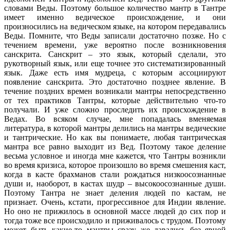
словами Веды. Поэтому большое количество мантр в Тантре
имеет именно ведическое происхождение, и они
произносились на ведическом языке, на котором передавались
Веды. Помните, что Веды записали достаточно позже. Но с
течением времени, уже вероятно после возникновения
санскрита. Санскрит – это язык, который сделали, это
рукотворный язык, или еще точнее это систематизированный
язык. Даже есть имя мудреца, с которым ассоциируют
появление санскрита. Это достаточно позднее явление. В
течение поздних времен возникали мантры непосредственно
от тех практиков Тантры, которые действительно что-то
получали. И уже сложно проследить их происхождение в
Ведах. Во всяком случае, мне попадалась вменяемая
литература, в которой мантры делились на мантры ведические
и тантрические. Но как вы понимаете, любая тантрическая
мантра все равно выходит из Вед. Поэтому такое деление
весьма условное и иногда мне кажется, что Тантры возникли
во время кризиса, которое произошло во время смешения каст,
когда в касте брахманов стали рождаться низкоосознанные
души и, наоборот, в кастах шудр – высокоосознанные души.
Поэтому Тантра не знает деления людей по кастам, не
признает. Очень, кстати, прогрессивное для Индии явление.
Но оно не прижилось в основной массе людей до сих пор и
тогда тоже все происходило и приживалось с трудом. Поэтому
может быть какие-то мантры сразу же давались без явной