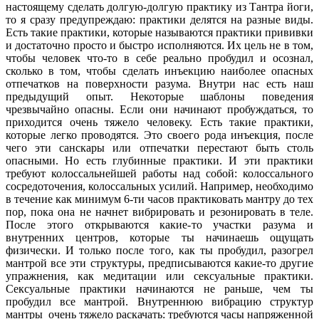
настоящему сделать долгую-долгую практику из Тантра йоги,
то я сразу предупреждаю: практики делятся на разные виды.
Есть такие практики, которые называются практики
прививки
и достаточно просто и быстро исполняются. Их цель не в том,
чтобы человек что-то в себе реально пробудил и осознал,
сколько в том, чтобы сделать инъекцию наиболее опасных
отпечатков на поверхности разума. Внутри нас есть наш
предыдущий опыт. Некоторые шаблоны поведения
чрезвычайно опасны. Если они начинают пробуждаться, то
приходится очень тяжело человеку. Есть такие практики,
которые легко проводятся. Это своего рода инъекция, после
чего эти санскары или отпечатки перестают быть столь
опасными. Но есть глубинные практики. И эти практики
требуют колоссальнейшей работы над собой: колоссального
сосредоточения, колоссальных усилий. Например, необходимо
в течение как минимум 6-ти часов практиковать мантру до тех
пор, пока она не начнет вибрировать и резонировать в теле.
После этого открываются какие-то участки разума и
внутренних центров, которые ты начинаешь ощущать
физически. И только после того, как ты пробудил, разогрел
мантрой все эти структуры, предписываются какие-то другие
упражнения, как медитации или сексуальные практики.
Сексуальные практики начинаются не раньше, чем ты
пробудил все мантрой. Внутреннюю вибрацию структур
мантры
очень тяжело раскачать: требуются часы напряженной