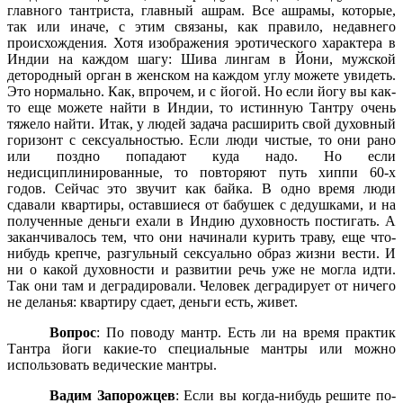
главного тантриста, главный ашрам. Все ашрамы, которые,
так или иначе, с этим связаны, как правило, недавнего
происхождения. Хотя изображения эротического характера в
Индии на каждом шагу: Шива лингам в Йони, мужской
детородный орган в женском на каждом углу можете увидеть.
Это нормально. Как, впрочем, и с йогой. Но если йогу вы как-
то еще можете найти в Индии, то истинную Тантру очень
тяжело найти. Итак, у людей задача расширить свой духовный
горизонт с сексуальностью. Если люди чистые, то они рано
или поздно попадают куда надо. Но если
недисциплинированные, то повторяют путь хиппи 60-х
годов. Сейчас это звучит как байка. В одно время люди
сдавали квартиры, оставшиеся от бабушек с дедушками, и на
полученные деньги ехали в Индию духовность постигать. А
заканчивалось тем, что они начинали курить траву, еще что-
нибудь крепче, разгульный сексуально образ жизни вести. И
ни о какой духовности и развитии речь уже не могла идти.
Так они там и деградировали. Человек деградирует от ничего
не деланья: квартиру сдает, деньги есть, живет.
Вопрос
: По поводу мантр. Есть ли на время практик
Тантра йоги какие-то специальные мантры или можно
использовать ведические мантры.
Вадим Запорожцев
: Если вы когда-нибудь решите по-