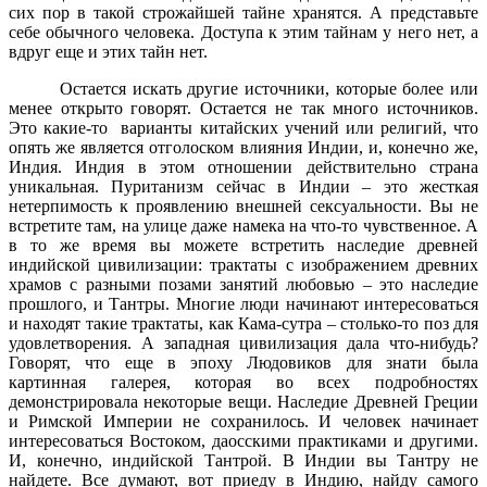
сих пор в такой строжайшей тайне хранятся. А представьте
себе обычного человека. Доступа к этим тайнам у него нет, а
вдруг еще и этих тайн нет.
Остается искать другие источники, которые более или
менее открыто говорят. Остается не так много источников.
Это какие-то
варианты китайских учений или религий, что
опять же является отголоском влияния Индии, и, конечно же,
Индия. Индия в этом отношении действительно страна
уникальная. Пуританизм сейчас в Индии – это жесткая
нетерпимость к проявлению внешней сексуальности. Вы не
встретите там, на улице даже намека на что-то чувственное. А
в то же время вы можете встретить наследие древней
индийской цивилизации: трактаты с изображением древних
храмов с разными позами занятий любовью – это наследие
прошлого, и Тантры. Многие люди начинают интересоваться
и находят такие трактаты, как Кама-сутра – столько-то поз для
удовлетворения. А западная цивилизация дала что-нибудь?
Говорят, что еще в эпоху Людовиков для знати была
картинная галерея, которая во всех подробностях
демонстрировала некоторые вещи. Наследие Древней Греции
и Римской Империи не сохранилось. И человек начинает
интересоваться Востоком, даосскими практиками и другими.
И, конечно, индийской Тантрой. В Индии вы Тантру не
найдете. Все думают, вот приеду в Индию, найду самого