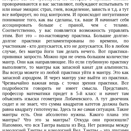
проворачиваются и вас заставляют, побуждают испытывать те
или иные эмоции: страх, гнев, вожделение, зависть и т.д. а тут
все вибрирует, но под контролем. И происходит интуитивное
понимание того, как вы сделаны, т.к. ваше Я начинает себя
ассоциировать больше с праной, чем с телами.
Соответственно, у вас появляется возможность управлять
этим. Вот это – по-настоящему практика. Большие долгие-
долгие практики регламентированы по времени, по
участникам - кто допускается, кто не допускается. Но в любом
случае, без мантра йоги там делать нечего. Вот практики-
прививки запросто. Можно при не очень большом количестве
мантр. Они как направляющие. Но если глубинную практику
выполняете, то мантры как запасной канат для альпиниста.
Вы всегда можете из любой практики уйти в мантру. Это как
запасной аэродром. И через мантру уже выйти из практики.
Чрезвычайно важная вещь с точки зрения практики. Все
подробности говорить не имеет смысла. Представьте,
профессор математики придет в 5-й класс и начнет там
объяснять изыски геометрии Лобачевского. А тут двоечник
сидит и не знает, что сумма квадратов катетов должна быть
равна квадрату гипотенузы. Здесь та же самая ситуация. Такие
мантры есть. Они абсолютно нужны. Какого плана эти
мантры? Что это за мантры? Откуда они произошли?
Напомню, что вся Тантра вышла из Вед. Нет разницы между
идеологией Тантры и идеологией Вед. Тантры – это другими