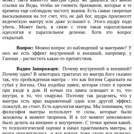
ссылки на Веды, чтобы не гневить брахманов, которые в те
времена еще соблюдали чистоту знания. Есть самые свирепые
высказывания на тот счет, что, не дай бог, шудра произнесет
ведическую мантру или даже услышит е. Этого шудру надо
убить. Может быть, в связи с этим такая параллельная
идеология и параллельное деление. Хотя это вопрос
открытый.
Вопрос:
Можно вопрос из наблюдений за мантрами? У
них же есть эффект внутренний и внешний, например, у
Ганеши – расчистить какие-то препятствия.
Вадим Запорожцев
:
Почему внутренний и внешний?
Почему один? В некоторых трактатах по мантра йоге сказано
так, что пробужденная мантра – это как богиня Сарасвати на
губах у йогина. Она подобна лампе, которая стоит в проеме
при входе в дом. И ночью эта лампа освещает и то, что
внутри, и то, что снаружи. Поэтому так разделять, что у
мантры есть ярко выраженный один или другой эффект,
пожалуй, не стоит. Есть идеология мантры. Мы понимаем, что
философия мантры использует те силы, которые были
заложены в момент творения. И в тот момент невозможно
было делить на внешнее и внутреннее. С точки зрения какой-
то психологической оценки я начал практиковать мантры, и
мозги просветлились, и все вокруг тоже стало все чудесно,