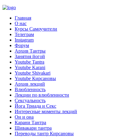
Главная
О нас
Курсы Самоучители
Телеграм
Instagram
Форум
Архив Тантры
Занятия йогой
Youtube Tantra
Youtube Karani
Youtube Shivakari
Youtube Кирсановы
Архив лекций
Влюбленность
Лекции по влюбленности
Сексуальность
Йога Триада и Секс
Интересные моменты лекций
Он и она
Карани Тантра
Шивакари тантра
Переводы тантр Кирсановы