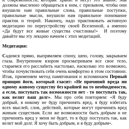
должны мысленно обращаться к ним, с призывом, чтобы они
внушили нам правильные слова, правильные поступки,
правильные мысли, внушили нам правильное понимание
практик и теорий. Наконец, надо практиковать активную
медитацию по переустройству своей Вселенной, а именно
«Да будут все живые существа счастливы!» И поэтому
давайте мы эту лекцию начнем с этих медитаций.
Медитация:
С
адимся прямо, выпрямляем спину, шею, голову, закрываем
глаза. Внутренним взором просматриваем все свое тело,
стараемся его расслабить настолько, насколько это возможно,
чтобы почувствовать себя очень комфортно в этом состоянии.
Итак, применяем метод памятования и вспоминаем
Первый
принцип йоги, который гласит: «Не причиняй вреда ни
одному живому существу без крайней на то необходимости,
а если, поступать так возможности нет - то поступать так,
как велит ваш долг»
. Мы про себя повторяем: «Я буду
добрый, я никому не буду причинять вред, я буду избегать
всех мыслей, слов, действий, которые могут причинять вред
живым существам. Если же возможности быть добрым и не
причинять вред у меня не будет, то я буду поступать так, как
велит мой долг. Я хочу быть добрым, и я буду добрым».