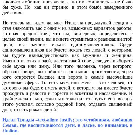
какие-то амбиции проявляли, а потом смирились – не было
бы хуже. Но, как ни странно, в этом бомба замедленного
действия.
Н
о теперь мы идем дальше. Итак, на предыдущей лекции я
стал знакомить вас с одним из возможных вариантов работы,
которая предполагает, что вы, во-первых, определитесь с
целью своей жизни, вы начнете стремиться к реализации этой
цели, вы начнете искать единомышленников. Среди
единомышленников вы будете искать тех людей, с которыми
вы будете взаимодействовать как мужчина и женщина.
Именно из этих людей, дается такой совет, следует выбирать
себе мужа или жену. Или того человека, через которого,
образно говоря, вы войдете в состояние просветления, через
кого откроется Высшее или ворота в самые высочайшие
духовные сферы. То есть муж или жена – это человек, от
которого вы будете иметь детей, с которым вы вместе будете
проходить и радости и горести и аскетизм и наслаждение. И
крайне желательно, если вы встали на этот путь и есть все для
этого условия, согласно родовой йоге, отдавать священный
долг, то есть рожать детей.
Идеал Триады –text-align: justify; это устойчивая, любящая
Семья, где воспитываются дети, в ласке, во внимании, в
Любви.