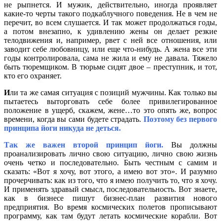
не рыпнется. И мужик, действительно, иногда проявляет
какие-то черты такого подкаблучного поведения. Не в чем не
перечит, во всем слушается. И так может продолжаться годы,
а потом внезапно, к удивлению жены он делает резкие
телодвижения и, например, рвет с ней все отношения, или
заводит себе любовницу, или еще что-нибудь. А жена все эти
годы контролировала, сама не жила и ему не давала. Тяжело
быть тюремщиком. В тюрьме сидят двое – преступник, и тот,
кто его охраняет.
И
ли та же самая ситуация с позиций мужчины. Как только вы
пытаетесь выторговать себе более привилегированное
положение в ущерб, скажем, жене…то это опять же, вопрос
времени, когда вы сами будете страдать.
Поэтому без первого
принципа йоги никуда не деться.
Так же важен второй принцип йоги.
Вы должны
проанализировать лично свою ситуацию, лично свою жизнь
очень четко и последовательно. Быть честным с самим и
сказать: «Вот я хочу, вот этого, а имею вот это». И разумно
прочерчивать: как из того, что я имею получить то, что я хочу.
И применять здравый смысл, последовательность. Вот знаете,
как в бизнесе пишут бизнес-план развития нового
предприятия. Во время космических полетов прописывают
программу, как там будут летать космические корабли. Вот