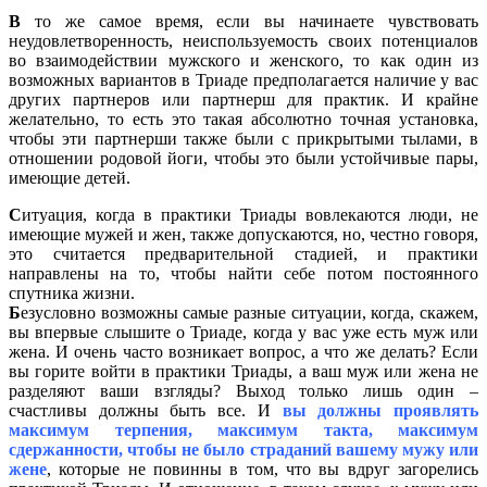
В
то же самое время, если вы начинаете чувствовать
неудовлетворенность, неиспользуемость своих потенциалов
во взаимодействии мужского и женского, то как один из
возможных вариантов в Триаде предполагается наличие у вас
других партнеров или партнерш для практик. И крайне
желательно, то есть это такая абсолютно точная установка,
чтобы эти партнерши также были с прикрытыми тылами, в
отношении родовой йоги, чтобы это были устойчивые пары,
имеющие детей.
С
итуация, когда в практики Триады вовлекаются люди, не
имеющие мужей и жен, также допускаются, но, честно говоря,
это считается предварительной стадией, и практики
направлены на то, чтобы найти себе потом постоянного
спутника жизни.
Б
езусловно возможны самые разные ситуации, когда, скажем,
вы впервые слышите о Триаде, когда у вас уже есть муж или
жена. И очень часто возникает вопрос, а что же делать? Если
вы горите войти в практики Триады, а ваш муж или жена не
разделяют ваши взгляды? Выход только лишь один –
счастливы должны быть все. И
вы должны проявлять
максимум терпения, максимум такта, максимум
сдержанности, чтобы не было страданий вашему мужу или
жене
, которые не повинны в том, что вы вдруг загорелись