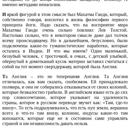
именно методами ненасилия.
И
яркой фигурой в этом смысле был Махатма Ганди, который,
собственно говоря, воплотил в жизнь философию первого
принципа йоги. Надо сказать, что на восприятие мира
Махатмы Ганди очень сильно повлиял Лев Толстой.
Настолько сильно, что в некотором смысле даже дал толчок
всему происходящему. Но в дальнейшем, безусловно, были
подключены какие-то гуманистические наработки, которые
остались в Индии. И что мы имеем? Один маленький,
беззубый человек, с тросточкой, в очках, с детской улыбкой,
обернутый в домотканый кусок материи заставил считаться с
собой на тот момент сверхдержаву, которой была Англия.
Т
а Англия – это не теперешняя Англия. Та Англия
отличалась, как вам сказать, снобизмом. Ей принадлежало
полмира, и они не собирались отказываться от своих колоний,
которые безжалостно грабили. В английском языке есть до сих
пор словосочетание, которое указывает на удаленность
страны, которое в русском переводе звучит как: «Там, где-то
внизу». То есть подразумевалось, что есть пуп земли, вершина
всего и что-то там внизу, колонии, индусы какие-то там
копошатся, которые еще не в состоянии сами управлять
страной и им независимость давать нельзя.