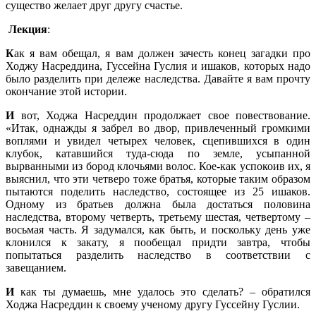
существо желает друг другу счастье.
Лекция
:
К
ак я вам обещал, я вам должен зачесть конец загадки про
Ходжу Насреддина, Гуссейна Гуслия и ишаков, которых надо
было разделить при дележе наследства. Давайте я вам прочту
окончание этой истории.
И
вот, Ходжа Насреддин продолжает свое повествование.
«Итак, однажды я забрел во двор, привлеченный громкими
воплями и увидел четырех человек, сцепившихся в один
клубок, катавшийся туда-сюда по земле, усыпанной
вырванными из бород клочьями волос. Кое-как успокоив их, я
выяснил, что эти четверо тоже братья, которые таким образом
пытаются поделить наследство, состоящее из 25 ишаков.
Одному из братьев должна была достаться половина
наследства, второму четверть, третьему шестая, четвертому –
восьмая часть. Я задумался, как быть, и поскольку день уже
клонился к закату, я пообещал придти завтра, чтобы
попытаться разделить наследство в соответствии с
завещанием.
И
как ты думаешь, мне удалось это сделать? – обратился
Ходжа Насреддин к своему ученому другу Гуссейну Гуслии.