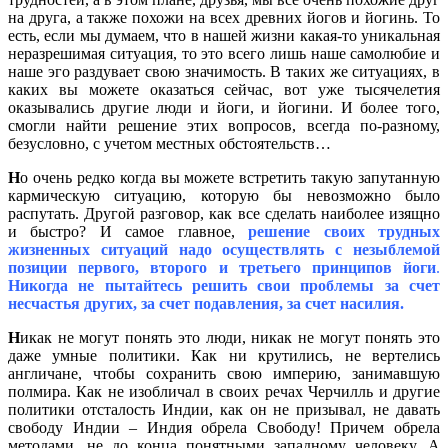
на друга, а также похожи на всех древних йогов и йогинь. То
есть, если мы думаем, что в нашей жизни какая-то уникальная
неразрешимая ситуация, то это всего лишь наше самолюбие и
наше эго раздувает свою значимость. В таких же ситуациях, в
каких вы можете оказаться сейчас, вот уже тысячелетия
оказывались другие люди и йоги, и йогини. И более того,
смогли найти решение этих вопросов, всегда по-разному,
безусловно, с учетом местных обстоятельств…
Н
о очень редко когда вы можете встретить такую запутанную
кармическую ситуацию, которую бы невозможно было
распутать. Другой разговор, как все сделать наиболее изящно
и быстро? И самое главное,
решение своих трудных
жизненных ситуаций надо осуществлять с незыблемой
позиции первого, второго и третьего принципов йоги
.
Никогда не пытайтесь решить свои проблемы за счет
несчастья других, за счет подавления, за счет насилия.
Н
икак не могут понять это люди, никак не могут понять это
даже умные политики. Как ни крутились, не вертелись
англичане, чтобы сохранить свою империю, занимавшую
полмира. Как не изобличал в своих речах Черчилль и другие
политики отсталость Индии, как он не призывал, не давать
свободу Индии – Индия обрела Свободу! Причем обрела
методами, не до конца понятными западному человеку. А