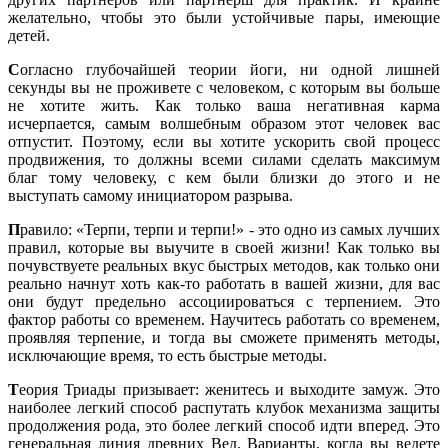
желательно, чтобы это были устойчивые пары, имеющие
детей.
С
огласно глубочайшей теории йоги, ни одной лишней
секунды вы не проживете с человеком, с которым вы больше
не хотите жить. Как только ваша негативная карма
исчерпается, самым волшебным образом этот человек вас
отпустит. Поэтому, если вы хотите ускорить свой процесс
продвижения, то должны всеми силами сделать максимум
благ тому человеку, с кем были близки до этого и не
выступать самому инициатором разрыва.
П
равило: «Терпи, терпи и терпи!» - это одно из самых лучших
правил, которые вы выучите в своей жизни! Как только вы
почувствуете реальных вкус быстрых методов, как только они
реально начнут хоть как-то работать в вашей жизни, для вас
они будут предельно ассоциироваться с терпением. Это
фактор работы со временем. Научитесь работать со временем,
проявляя терпение, и тогда вы сможете применять методы,
исключающие время, то есть быстрые методы.
Т
еория Триады призывает: женитесь и выходите замуж. Это
наиболее легкий способ распутать клубок механизма защиты
продолжения рода, это более легкий способ идти вперед. Это
генеральная линия древних Вед. Варианты, когда вы ведете