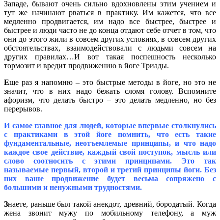
Западе, бывают очень сильно вдохновлены этим учением и
тут же начинают рваться в практику. Им кажется, что все
медленно продвигается, им надо все быстрее, быстрее и
быстрее и люди часто не до конца отдают себе отчет в том, что
они до этого жили в совсем других условиях, в совсем других
обстоятельствах, взаимодействовали с людьми совсем на
других правилах…И вот такая поспешность несколько
тормозит и вредит продвижению в йоге Триады.
Е
ще раз я напомню – это быстрые методы в йоге, но это не
значит, что в них надо бежать сломя голову. Вспомните
афоризм, что делать быстро – это делать медленно, но без
перерывов.
И самое главное для людей, которые впервые столкнулись
с практиками в этой йоге помнить, что есть такие
фундаментальные, неотъемлемые принципы, и что надо
каждое свое действие, каждый свой поступок, мысль или
слово соотносить с этими принципами. Это так
называемые первый, второй и третий принципы йоги. Без
них ваше продвижение будет весьма сопряжено с
большими и ненужными трудностями.
З
наете, раньше был такой анекдот, древний, бородатый. Когда
жена звонит мужу по мобильному телефону, а муж