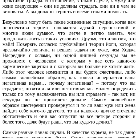
практикой Триады. И отношение, в таком случае, к мужу или
жене следующее – они не должны страдать, они ни в чем не
виноваты. А вы должны терпеть и всеми силами помогать.
Б
езусловно могут быть такие жизненные ситуации, когда вам
перспектива терпеть покажется адской перспективой и
многие люди думают, что легче в петлю залезть, чем
продолжать жить в таких условиях. Друзья, это иллюзия, это
майя! Поверьте, согласно глубочайшей теории йоги, которая
чрезвычайно логична и решает задачи не хуже, чем Ходжа
Насреддин с ослами, ни одной лишней секунды вы не
проживете с человеком, с которым у вас есть какие-то
кармические зацепки и с которым вы больше не хотите жить.
Либо этот человек изменится и вы будете счастливы, либо
самым волшебным образом, как только исчерпается ваша
негативная карма… почему негативная? – потому что вы
страдаете, позитивная или негативная мы можем определить
только по тому наслаждаетесь вы или страдаете – так вот, ни
секунды вы не проживете дольше. Самым волшебным
образом шестеренки провернутся и то ли ваш муж или жена
найдут себе кого-то другого, то ли какое-то другое стечение
обстоятельств и они вас отпустят на все четыре стороны и
более того, даже будут рады, что вы куда-то делись?
С
амые разные я знаю случаи. В качестве курьеза, не так давно
тоже такая ситуация была. Один джентльмен, который