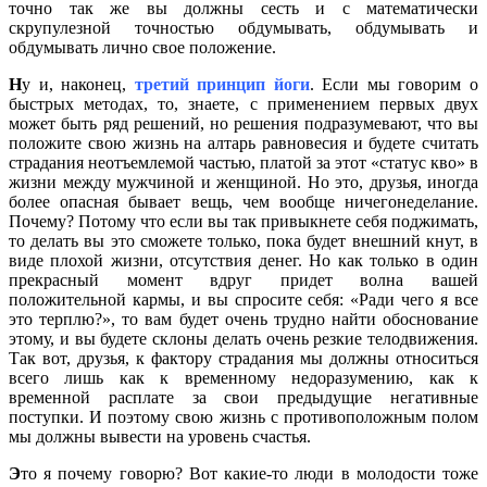
точно так же вы должны сесть и с математически
скрупулезной точностью обдумывать, обдумывать и
обдумывать лично свое положение.
Н
у и, наконец,
третий принцип йоги
. Если мы говорим о
быстрых методах, то, знаете, с применением первых двух
может быть ряд решений, но решения подразумевают, что вы
положите свою жизнь на алтарь равновесия и будете считать
страдания неотъемлемой частью, платой за этот «статус кво» в
жизни между мужчиной и женщиной. Но это, друзья, иногда
более опасная бывает вещь, чем вообще ничегонеделание.
Почему? Потому что если вы так привыкнете себя поджимать,
то делать вы это сможете только, пока будет внешний кнут, в
виде плохой жизни, отсутствия денег. Но как только в один
прекрасный момент вдруг придет волна вашей
положительной кармы, и вы спросите себя: «Ради чего я все
это терплю?», то вам будет очень трудно найти обоснование
этому, и вы будете склоны делать очень резкие телодвижения.
Так вот, друзья, к фактору страдания мы должны относиться
всего лишь как к временному недоразумению, как к
временной расплате за свои предыдущие негативные
поступки. И поэтому свою жизнь с противоположным полом
мы должны вывести на уровень счастья.
Э
то я почему говорю? Вот какие-то люди в молодости тоже