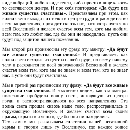
виде вибраций, либо в виде тепла, либо просто в виде какого-
то светящегося центра. И про себя повторяем:
«Да будут все
живые существа счастливы»
. Представляем при этом, как
волна света выходит из точки в центре груди и расходится во
всех направлениях, проходит сквозь нас, распространяется по
всей Вселенной и желаем счастья всем тем, кого мы любим,
всем тем, кто любит нас, где бы они не находились, пусть они
будут под защитой нашего пожелания.
М
ы второй раз произносим эту фразу, эту мантру:
«Да будут
все живые существа счастливы!»
И представляем, как
волна света исходит из центра нашей груди, по всему нашему
телу и расходится по всей окружающей Вселенной и желаем
счастья всем тем, кого мы не знаем и всем тем, кто не знает
нас. Пусть они будут счастливы.
М
ы в третий раз произносим эту фразу:
«Да будут все живые
существа счастливы».
И мысленно видим, как эта мантра-
пожелание пробудила волну света, исходящую из центра
груди и распространяющуюся во всех направлениях. Эта
волна света прошла сквозь наше тело, распространилась в
окружающую Вселенную. И желаем счастья всем своим
врагам, скрытым и явным, где бы они ни находились.
Т
ем самым мы развязываем сплетения нашей негативной
кармы и творим лишь ту Вселенную, где каждое живое