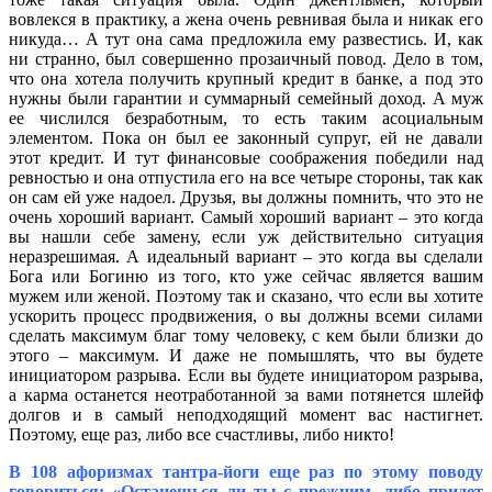
вовлекся в практику, а жена очень ревнивая была и никак его
никуда… А тут она сама предложила ему развестись. И, как
ни странно, был совершенно прозаичный повод. Дело в том,
что она хотела получить крупный кредит в банке, а под это
нужны были гарантии и суммарный семейный доход. А муж
ее числился безработным, то есть таким асоциальным
элементом. Пока он был ее законный супруг, ей не давали
этот кредит. И тут финансовые соображения победили над
ревностью и она отпустила его на все четыре стороны, так как
он сам ей уже надоел. Друзья, вы должны помнить, что это не
очень хороший вариант. Самый хороший вариант – это когда
вы нашли себе замену, если уж действительно ситуация
неразрешимая. А идеальный вариант – это когда вы сделали
Бога или Богиню из того, кто уже сейчас является вашим
мужем или женой. Поэтому так и сказано, что если вы хотите
ускорить процесс продвижения, о вы должны всеми силами
сделать максимум благ тому человеку, с кем были близки до
этого – максимум. И даже не помышлять, что вы будете
инициатором разрыва. Если вы будете инициатором разрыва,
а карма останется неотработанной за вами потянется шлейф
долгов и в самый неподходящий момент вас настигнет.
Поэтому, еще раз, либо все счастливы, либо никто!
В 108 афоризмах тантра-йоги еще раз по этому поводу
говориться: «Останешься ли ты с прежним, либо придет