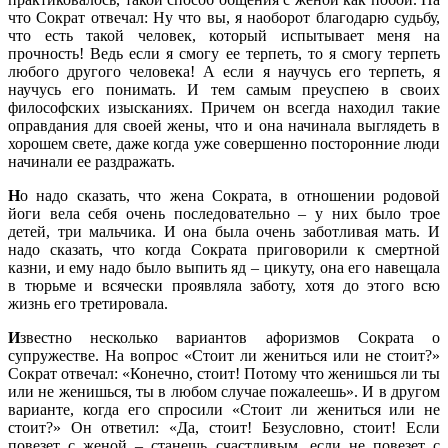
что Сократ отвечал: Ну что вы, я наоборот благодарю судьбу,
что есть такой человек, который испытывает меня на
прочность! Ведь если я смогу ее терпеть, то я смогу терпеть
любого другого человека! А если я научусь его терпеть, я
научусь его понимать. И тем самым преуспею в своих
философских изысканиях. Причем он всегда находил такие
оправдания для своей жены, что и она начинала выглядеть в
хорошем свете, даже когда уже совершенно посторонние люди
начинали ее раздражать.
Н
о надо сказать, что жена Сократа, в отношении родовой
йоги вела себя очень последовательно – у них было трое
детей, три мальчика. И она была очень заботливая мать. И
надо сказать, что когда Сократа приговорили к смертной
казни, и ему надо было выпить яд – цикуту, она его навещала
в тюрьме и всячески проявляла заботу, хотя до этого всю
жизнь его третировала.
И
звестно несколько вариантов афоризмов Сократа о
супружестве. На вопрос «Стоит ли жениться или не стоит?»
Сократ отвечал: «Конечно, стоит! Потому что женишься ли ты
или не женишься, ты в любом случае пожалеешь». И в другом
варианте, когда его спросили «Стоит ли жениться или не
стоит?» Он ответил: «Да, стоит! Безусловно, стоит! Если
повезет с женой – станешь счастливым, если не повезет с