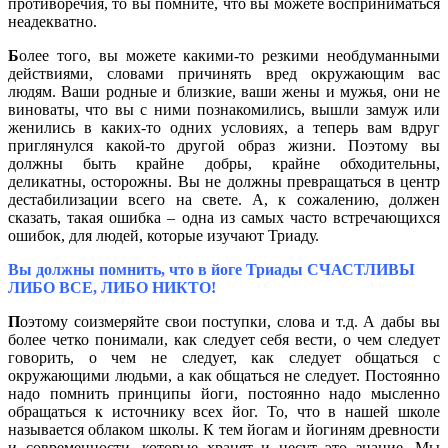
противоречия, то вы помните, что вы можете восприниматься
неадекватно.
Б
олее того, вы можете какими-то резкими необдуманными
действиями, словами причинять вред окружающим вас
людям. Ваши родные и близкие, ваши жены и мужья, они не
виноваты, что вы с ними познакомились, вышли замуж или
женились в каких-то одних условиях, а теперь вам вдруг
приглянулся какой-то другой образ жизни. Поэтому вы
должны быть крайне добры, крайне обходительны,
деликатны, осторожны. Вы не должны превращаться в центр
дестабилизации всего на свете. А, к сожалению, должен
сказать, такая ошибка – одна из самых часто встречающихся
ошибок, для людей, которые изучают Триаду.
Вы должны помнить, что в йоге Триады СЧАСТЛИВЫ
ЛИБО ВСЕ, ЛИБО НИКТО!
П
оэтому соизмеряйте свои поступки, слова и т.д. А дабы вы
более четко понимали, как следует себя вести, о чем следует
говорить, о чем не следует, как следует общаться с
окружающими людьми, а как общаться не следует. Постоянно
надо помнить принципы йоги, постоянно надо мысленно
обращаться к источнику всех йог. То, что в нашей школе
называется облаком школы. К тем йогам и йогиням древности
и современности, которые хранят и несут это знание. Мы