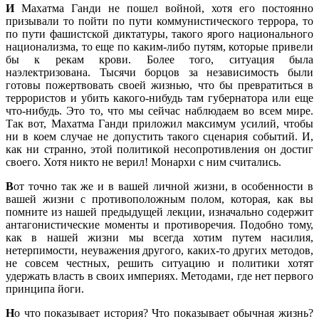
И
Махатма Ганди не пошел войной, хотя его постоянно
призывали то пойти по пути коммунистического террора, то
по пути фашистской диктатуры, такого ярого национального
национализма, то еще по каким-либо путям, которые привели
бы к рекам крови. Более того, ситуация была
наэлектризована. Тысячи борцов за независимость были
готовы пожертвовать своей жизнью, что бы превратиться в
террористов и убить какого-нибудь там губернатора или еще
что-нибудь. Это то, что мы сейчас наблюдаем во всем мире.
Так вот, Махатма Ганди приложил максимум усилий, чтобы
ни в коем случае не допустить такого сценария событий. И,
как ни странно, этой политикой несопротивления он достиг
своего. Хотя никто не верил! Монархи с ним считались.
В
от точно так же и в вашей личной жизни, в особенности в
вашей жизни с противоположным полом, которая, как вы
помните из нашей предыдущей лекции, изначально содержит
антагонистические моменты и противоречия. Подобно тому,
как в нашей жизни мы всегда хотим путем насилия,
нетерпимости, неуважения другого, каких-то других методов,
не совсем честных, решить ситуацию и политики хотят
удержать власть в своих империях. Методами, где нет первого
принципа йоги.
Н
о что показывает история? Что показывает обычная жизнь?