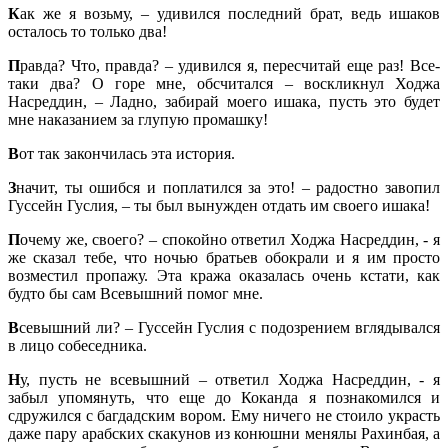
К
ак же я возьму, – удивился последний брат, ведь ишаков
осталось то только два!
П
равда? Что, правда? – удивился я, пересчитай еще раз! Все-
таки два? О горе мне, обсчитался – воскликнул Ходжа
Насреддин, – Ладно, забирай моего ишака, пусть это будет
мне наказанием за глупую промашку!
В
от так закончилась эта история.
З
начит, ты ошибся и поплатился за это! – радостно завопил
Гуссейн Гуслия, – ты был вынужден отдать им своего ишака!
П
очему же, своего? – спокойно ответил Ходжа Насреддин, - я
же сказал тебе, что ночью братьев обокрали и я им просто
возместил пропажу. Эта кража оказалась очень кстати, как
будто бы сам Всевышний помог мне.
В
севышний ли? – Гуссейн Гуслия с подозрением вглядывался
в лицо собеседника.
Н
у, пусть не всевышний – ответил Ходжа Насреддин, - я
забыл упомянуть, что еще до Коканда я познакомился и
сдружился с багдадским вором. Ему ничего не стоило украсть
даже пару арабских скакунов из конюшни менялы Рахинбая, а