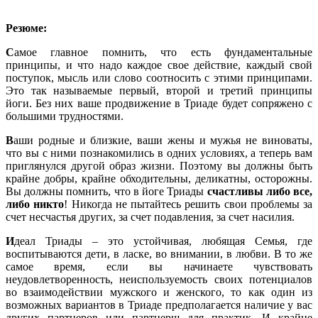
Резюме:
C
амое главное помнить, что есть фундаментальные
принципы, и что надо каждое свое действие, каждый свой
поступок, мысль или слово соотносить с этими принципами.
Это так называемые первый, второй и третий принципы
йоги. Без них ваше продвижение в Триаде будет сопряжено с
большими трудностями.
В
аши родные и близкие, ваши жены и мужья не виноваты,
что вы с ними познакомились в одних условиях, а теперь вам
приглянулся другой образ жизни. Поэтому вы должны быть
крайне добры, крайне обходительны, деликатны, осторожны.
Вы должны помнить, что в йоге Триады
счастливы либо все,
либо никто
! Никогда не пытайтесь решить свои проблемы за
счет несчастья других, за счет подавления, за счет насилия.
И
деал Триады – это устойчивая, любящая Семья, где
воспитываются дети, в ласке, во внимании, в любви. В то же
самое время, если вы начинаете чувствовать
неудовлетворенность, неиспользуемость своих потенциалов
во взаимодействии мужского и женского, то как один из
возможных вариантов в Триаде предполагается наличие у вас
других партнеров или партнерш для практик. И крайне