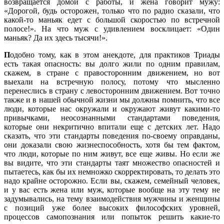
возвращается домой с работы, и жена говорит мужу:
«Дорогой, будь осторожен, только что по радио сказали, что
какой-то маньяк едет с большой скоростью по встречной
полосе!». На что муж с удивлением восклицает: «Один
маньяк? Да их здесь тысячи!».
П
одобно тому, как в этом анекдоте, для практиков Триады
есть такая опасность: вы долго жили по одним правилам,
скажем, в стране с правосторонним движением, но вот
выехали на встречную полосу, потому что мысленно
перенеслись в страну с левосторонним движением. Вот точно
также и в нашей обычной жизни мы должны помнить, что все
люди, которые нас окружали и окружают живут какими-то
привычками, неосознанными стандартами поведения,
которые они некритично впитали еще с детских лет. Надо
сказать, что эти стандарты поведения по-своему оправданы,
они доказали свою жизнеспособность, хотя бы тем фактом,
что люди, которые по ним живут, все еще живы. Но если же
вы видите, что эти стандарты таят множество опасностей и
пытаетесь, как бы их немножко скорректировать, то делать это
надо крайне осторожно. Если вы, скажем, семейный человек,
и у вас есть жена или муж, которые вообще на эту тему не
задумывались, на тему взаимодействия мужчины и женщины
с позиций уже более высоких философских уровней,
процессов самопознания или попыток решить какие-то