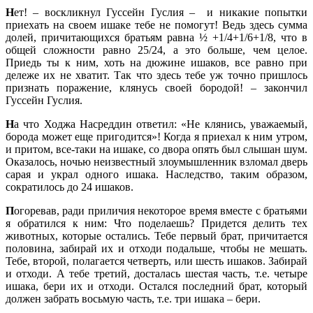
Н
ет! – воскликнул Гуссейн Гуслия – и никакие попытки
приехать на своем ишаке тебе не помогут! Ведь здесь сумма
долей, причитающихся братьям равна ½ +1/4+1/6+1/8, что в
общей сложности равно 25/24, а это больше, чем целое.
Приедь ты к ним, хоть на дюжине ишаков, все равно при
дележе их не хватит. Так что здесь тебе уж точно пришлось
признать поражение, клянусь своей бородой! – закончил
Гуссейн Гуслия.
Н
а что Ходжа Насреддин ответил: «Не клянись, уважаемый,
борода может еще пригодится»! Когда я приехал к ним утром,
и притом, все-таки на ишаке, со двора опять был слышан шум.
Оказалось, ночью неизвестный злоумышленник взломал дверь
сарая и украл одного ишака. Наследство, таким образом,
сократилось до 24 ишаков.
П
огоревав, ради приличия некоторое время вместе с братьями
я обратился к ним: Что поделаешь? Придется делить тех
животных, которые остались. Тебе первый брат, причитается
половина, забирай их и отходи подальше, чтобы не мешать.
Тебе, второй, полагается четверть, или шесть ишаков. Забирай
и отходи. А тебе третий, досталась шестая часть, т.е. четыре
ишака, бери их и отходи. Остался последний брат, который
должен забрать восьмую часть, т.е. три ишака – бери.