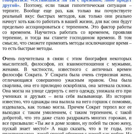
другой»
. Поэтому, если такая гипотетическая ситуация –
терпите. Вообще еще раз, как только вы почувствуете
реальный вкус быстрых методов, как только они реально
начнут хоть как-то работать в вашей жизни, для вас они будут
предельно ассоциироваться с терпением. Это фактор работы
со временем. Научитесь работать со временем, проявляя
терпение, и тогда вы станете господином времени. В том
смысле, что сможете применять методы исключающие время –
то есть быстрые методы.
О
чень поучительна в связи с этим биография некоторых
мыслителей, философов, их взаимоотношения с мужьями,
женами. В частности, известного с античных времен
философа Сократа. У Сократа была очень стервозная жена,
отличающаяся совершенно ужасным нравом. Она была
сварлива, она его прилюдно оскорбляла, она затевала склоки.
Она могла на улице сдернуть с него одежду, унижала его при
учениках и друзьях – вела себя вызывающе. Из истории
известно, что однажды она вылила на него горшок с помоями,
издевалась, как только могла. Причем Сократ терпел все ее
выходки с таким умилением, с таким терпением, с такой
добротой, что это даже стало раздражать многих горожан, и
все призывали: «Ты же в доме хозяин, ну побей ты свою жену,
пускай знает место!» А надо сказать, что в те годы, это
практиковалось, такой способ общения с женой как побои. На