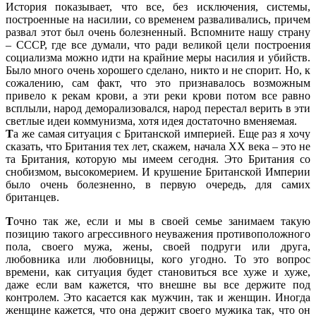
История показывает, что все, без исключения, системы,
построенные на насилии, со временем разваливались, причем
развал этот был очень болезненный. Вспомните нашу страну
– СССР, где все думали, что ради великой цели построения
социализма можно идти на крайние меры насилия и убийств.
Было много очень хорошего сделано, никто и не спорит. Но, к
сожалению, сам факт, что это признавалось возможным
привело к рекам крови, а эти реки крови потом все равно
всплыли, народ деморализовался, народ перестал верить в эти
светлые идеи коммунизма, хотя идея достаточно вменяемая.
Т
а же самая ситуация с Британской империей. Еще раз я хочу
сказать, что Британия тех лет, скажем, начала XX века – это не
та Британия, которую мы имеем сегодня. Это Британия со
снобизмом, высокомерием. И крушение Британской Империи
было очень болезненно, в первую очередь, для самих
британцев.
Т
очно так же, если и мы в своей семье занимаем такую
позицию такого агрессивного неуважения противоположного
пола, своего мужа, жены, своей подруги или друга,
любовника или любовницы, кого угодно. То это вопрос
времени, как ситуация будет становиться все хуже и хуже,
даже если вам кажется, что внешне вы все держите под
контролем. Это касается как мужчин, так и женщин. Иногда
женщине кажется, что она держит своего мужика так, что он