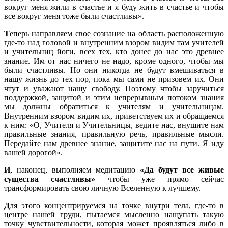
вокруг меня жили в счастье и я буду жить в счастье и чтобы
все вокруг меня тоже были счастливы».
Т
еперь направляем свое сознание на область расположенную
где-то над головой и внутренним взором видим там учителей
и учительниц йоги, всех тех, кто донес до нас это древнее
знание. Им от нас ничего не надо, кроме одного, чтобы мы
были счастливы. Но они никогда не будут вмешиваться в
нашу жизнь до тех пор, пока мы сами не призовем их. Они
чтут и уважают нашу свободу. Поэтому чтобы заручиться
поддержкой, защитой и этим непрерывным потоком знания
мы должны обратиться к учителям и учительницам.
Внутренним взором видим их, приветствуем их и обращаемся
к ним: «О, Учителя и Учительницы, ведите нас, внушите нам
правильные знания, правильную речь, правильные мысли.
Передайте нам древнее знание, защитите нас на пути. Я иду
вашей дорогой».
И
, наконец, выполняем медитацию
«Да будут все живые
существа счастливы»
чтобы уже прямо сейчас
трансформировать свою личную Вселенную к лучшему.
Д
ля этого концентрируемся на точке внутри тела, где-то в
центре нашей груди, пытаемся мысленно нащупать такую
точку чувствительности, которая может проявляться либо в