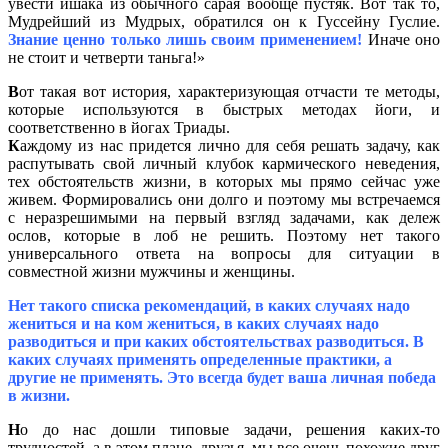
увести ишака из обычного сарая вообще пустяк. Вот так то,
Мудрейший из Мудрых, обратился он к Гуссейну Гуслие.
Знание ценно только лишь своим применением!
Иначе оно
не стоит и четверти таньга!»
В
от такая вот история, характеризующая отчасти те методы,
которые используются в быстрых методах йоги, и
соответственно в йогах Триады.
К
аждому из нас придется лично для себя решать задачу, как
распутывать свой личный клубок кармического неведения,
тех обстоятельств жизни, в которых мы прямо сейчас уже
живем. Формировались они долго и поэтому мы встречаемся
с неразрешимыми на первый взгляд задачами, как дележ
ослов, которые в лоб не решить. Поэтому нет такого
универсального ответа на вопросы для ситуации в
совместной жизни мужчины и женщины.
Нет такого списка рекомендаций, в каких случаях надо
жениться и на ком жениться, в каких случаях надо
разводиться и при каких обстоятельствах разводиться. В
каких случаях применять определенные практики, а
другие не применять. Это всегда будет ваша личная победа
в жизни.
Н
о до нас дошли типовые задачи, решения каких-то
трудностей, а в этом плане, друзья, мы все очень похожие друг