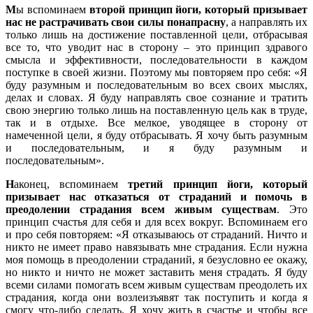
М
ы вспоминаем
второй принцип йоги, который призывает
нас не растрачивать свои силы понапрасну
, а направлять их
только лишь на достижение поставленной цели, отбрасывая
все то, что уводит нас в сторону – это принцип здравого
смысла и эффективности, последовательности в каждом
поступке в своей жизни. Поэтому мы повторяем про себя: «Я
буду разумным и последовательным во всех своих мыслях,
делах и словах. Я буду направлять свое сознание и тратить
свою энергию только лишь на поставленную цель как в труде,
так и в отдыхе. Все мелкое, уводящее в сторону от
намеченной цели, я буду отбрасывать. Я хочу быть разумным
и последовательным, и я буду разумным и
последовательным».
Н
аконец, вспоминаем
третий принцип йоги, который
призывает нас отказаться от страданий и помочь в
преодолении страдания всем живым существам
. Это
принцип счастья для себя и для всех вокруг. Вспоминаем его
и про себя повторяем: «Я отказываюсь от страданий. Ничто и
никто не имеет право навязывать мне страдания. Если нужна
моя помощь в преодолении страданий, я безусловно ее окажу,
но никто и ничто не может заставить меня страдать. Я буду
всеми силами помогать всем живым существам преодолеть их
страдания, когда они возлеизъявят так поступить и когда я
смогу что-либо сделать. Я хочу жить в счастье и чтобы все