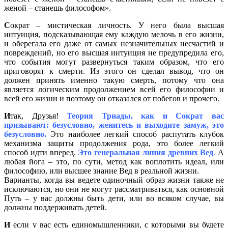
женой – станешь философом».
С
ократ – мистическая личность. У него была высшая
интуиция, подсказывающая ему каждую мелочь в его жизни,
и оберегала его даже от самых незначительных несчастий и
повреждений, но его высшая интуиция не предупредила его,
что события могут развернуться таким образом, что его
приговорят к смерти. Из этого он сделал вывод, что он
должен принять именно такую смерть, потому что она
является логическим продолжением всей его философии и
всей его жизни и поэтому он отказался от побегов и прочего.
И
так, Друзья!
Теория Триады, как и Сократ вас
призывают: безусловно, женитесь и выходите замуж, это
безусловно.
Это наиболее легкий способ распутать клубок
механизма защиты продолжения рода, это более легкий
способ идти вперед.
Это генеральная линия древних Вед
.
А
любая йога – это, по сути, метод как воплотить идеал, или
философию, или высшее знание Вед в реальной жизни.
Варианты, когда вы ведете одиночный образ жизни также не
исключаются, но они не могут рассматриваться, как основной
Путь – у вас должны быть дети, или во всяком случае, вы
должны поддерживать детей.
И
если у вас есть единомышленники, с которыми вы будете